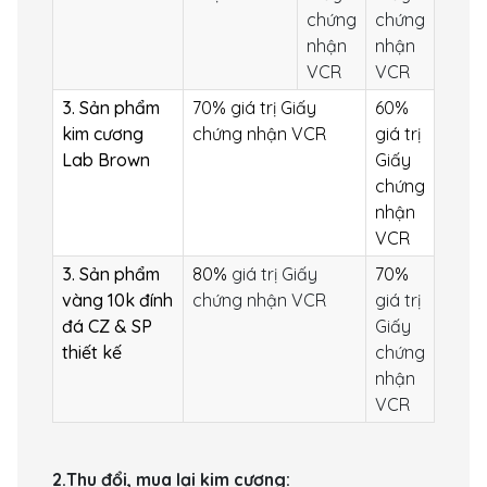
chứng
chứng
nhận
nhận
VCR
VCR
3. Sản phẩm
70% giá trị Giấy
60%
kim cương
chứng nhận VCR
giá trị
Lab Brown
Giấy
chứng
nhận
VCR
3.
Sản phẩm
80%
giá trị Giấy
70%
vàng 10k đính
chứng nhận VCR
giá trị
đá CZ & SP
Giấy
thiết kế
chứng
nhận
VCR
2.Thu đổi, mua lại kim cương: