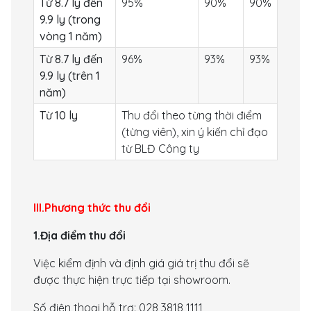
Từ 8.7 ly đến
95%
90%
90%
9.9 ly (trong
vòng 1 năm)
Từ 8.7 ly đến
96%
93%
93%
9.9 ly (trên 1
năm)
Từ 10 ly
Thu đổi theo từng thời điểm
(từng viên), xin ý kiến chỉ đạo
từ BLĐ Công ty
III.Phương thức thu đổi
1.Địa điểm thu đổi
Việc kiểm định và định giá giá trị thu đổi sẽ
được thực hiện trực tiếp tại showroom.
Số điện thoại hỗ trợ: 028 3818 1111