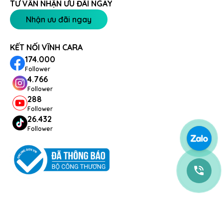
TƯ VẤN NHẬN ƯU ĐÃI NGAY
Nhận ưu đãi ngay
KẾT NỐI VĨNH CARA
174.000
Follower
4.766
Follower
288
Follower
26.432
Follower