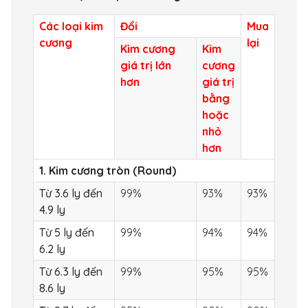
Các loại kim
Đổi
Mua
cương
lại
Kim cương
Kim
giá trị lớn
cương
hơn
giá trị
bằng
hoặc
nhỏ
hơn
1. Kim cương tròn (Round)
Từ 3.6 ly đến
99%
93%
93%
4.9 ly
Từ 5 ly đến
99%
94%
94%
6.2 ly
Từ 6.3 ly đến
99%
95%
95%
8.6 ly