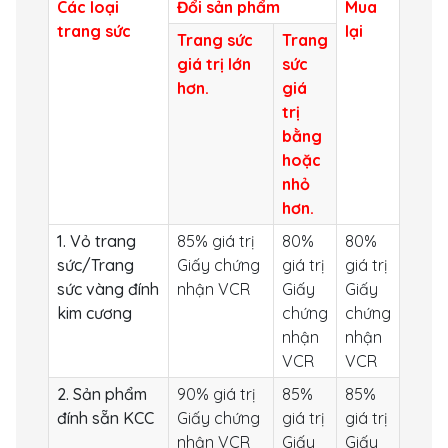
Các loại
Đổi sản phẩm
Mua
trang sức
lại
Trang sức
Trang
giá trị lớn
sức
hơn.
giá
trị
bằng
hoặc
nhỏ
hơn.
1. Vỏ trang
85% giá trị
80%
80%
sức/Trang
Giấy chứng
giá trị
giá trị
sức vàng đính
nhận VCR
Giấy
Giấy
kim cương
chứng
chứng
nhận
nhận
VCR
VCR
2. Sản phẩm
90% giá trị
85%
85%
đính sẵn KCC
Giấy chứng
giá trị
giá trị
nhận VCR
Giấy
Giấy