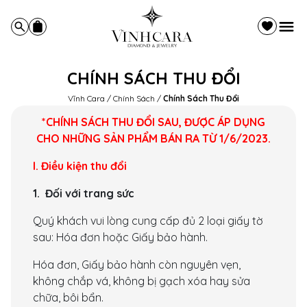
CHÍNH SÁCH THU ĐỔI
Vĩnh Cara
/
Chính Sách
/
Chính Sách Thu Đổi
*CHÍNH SÁCH THU ĐỔI SAU, ĐƯỢC ÁP DỤNG
CHO NHỮNG SẢN PHẨM BÁN RA TỪ 1/6/2023.
I. Điều kiện thu đổi
1. Đối với trang sức
Quý khách vui lòng cung cấp đủ 2 loại giấy tờ
sau: Hóa đơn hoặc Giấy bảo hành.
Hóa đơn, Giấy bảo hành còn nguyên vẹn,
không chắp vá, không bị gạch xóa hay sửa
chữa, bôi bẩn.