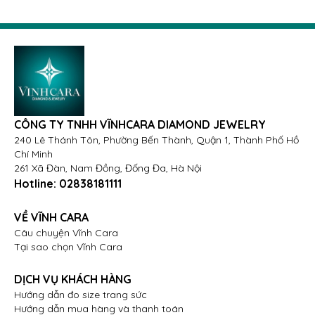
CÔNG TY TNHH VĨNHCARA DIAMOND JEWELRY
240 Lê Thánh Tôn, Phường Bến Thành, Quận 1, Thành Phố Hồ
Chí Minh
Trang sức nâng tầm ngoại diện của phái đẹp
261 Xã Đàn, Nam Đồng, Đống Đa, Hà Nội
Hotline:
02838181111
Trang sức kể câu chuyện cá nhân
Mỗi món trang sức nữ đều là một phần câu chuyện
VỀ VĨNH CARA
cuộc đời, lưu giữ kỷ niệm và cảm xúc sâu sắc. Một
Câu chuyện Vĩnh Cara
chiếc nhẫn cưới là minh chứng cho lời hứa bền lâu, sợi
Tại sao chọn Vĩnh Cara
dây chuyền tinh tế có thể gợi nhớ về khoảnh khắc
đặc biệt, hay một đôi bông tai lấp lánh là biểu tượng
DỊCH VỤ KHÁCH HÀNG
của sự trưởng thành.
Hướng dẫn đo size trang sức
Hướng dẫn mua hàng và thanh toán