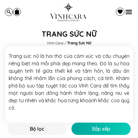
TRANG SỨC NỮ
Vĩnh Cara
/
Trang Sức Nữ
Trang sức nữ là hơi thở của cảm xúc và câu chuyện
riêng biệt mà mỗi phái đẹp mang theo. Đó là sự hòa
quyện tinh tế giữa thiết kế và tâm hồn, là dấu ấn
không thể nhầm lẫn của phong cách, cá tính. Khám
phá bộ sưu tập tuyệt tác của Vĩnh Cara để tìm thấy
một người bạn đồng hành thầm lặng, nâng niu vẻ
đẹp tự nhiên và khắc họa từng khoảnh khắc của quý
cô.
Bộ lọc
Sắp xếp