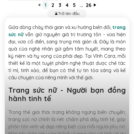
1
2
3
4
5
...
26
Trở lên đầu
Giữa dòng chảy thời gian và xu hướng biến đổi,
trang
sức nữ
vẫn giữ nguyên giá trị trường tồn - vừa hiện
đại, vừa cổ điển, sang trọng mà giản dị. Đây là món
quà của nghệ nhân gửi gắm tâm huyết, mang theo
kỷ niệm và hy vọng của phái đẹp. Tại Vĩnh Cara, mỗi
thiết kế là một tuyệt phẩm nghệ thuật được chế tác
tỉ mỉ, tinh xảo, để bạn có thể tự tin tỏa sáng và kể
câu chuyện của riêng mình với thế giới.
Trang sức nữ - Người bạn đồng
hành tinh tế
Trong thế giới thời trang không ngừng biến chuyển,
trang sức nữ chính là nét chấm phá đầy tinh tế, góp
phần tôn vinh vẻ đẹp riêng biệt của mỗi người phụ nữ.
Món phụ kiện này còn là biểu tượng cho cá tính và gu