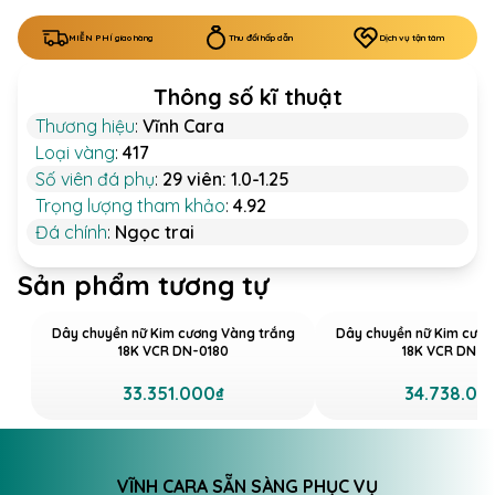
MIỄN PHÍ giao hàng
Thu đổi hấp dẫn
Dịch vụ tận tâm
Thông số kĩ thuật
Thương hiệu
:
Vĩnh Cara
Loại vàng
:
417
Số viên đá phụ
:
29 viên: 1.0-1.25
Trọng lượng tham khảo
:
4.92
Đá chính
:
Ngọc trai
Sản phẩm tương tự
Dây chuyền nữ Kim cương Vàng trắng
Dây chuyền nữ Kim cươn
18K VCR DN-0180
18K VCR DN-0
33.351.000₫
34.738.00
VĨNH CARA SẴN SÀNG PHỤC VỤ