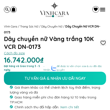
Vĩnh Cara
/
Trang Sức Nữ
/
Dây Chuyền Nữ
/
Dây Chuyền Nữ VCR DN-
0173
Dây chuyền nữ Vàng trắng 10K
VCR DN-0173
Cách đo size
16.742.000₫
Đặt hàng và Giao trong 3 - 5
-
để được tư vấn chọn size & ưu đãi độc
ngày
Nhấn
quyền
TƯ VẤN GIÁ & NHẬN ƯU ĐÃI NGAY
Giá tham khảo có thể chênh lệch tùy thời điểm, trọng
lượng vàng và đá
Giao hàng miễn phí cho đơn hàng từ 10 triệu trong
TP.HCM
Chính sách thu đổi hấp dẫn.
Xem chi tiết