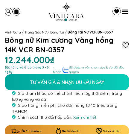
Vĩnh Cara
/
Trang Sức Nữ
/
Bông Tai
/
Bông Tai Nữ VCR BN-0357
Bông nữ Kim cương Vàng hồng
14K VCR BN-0357
12.244.000₫
Đặt hàng và Giao trong 3 - 5
-
để được tư vấn chọn size & ưu đãi độc
ngày
Nhấn
quyền
TƯ VẤN GIÁ & NHẬN ƯU ĐÃI NGAY
Giá tham khảo có thể chênh lệch tùy thời điểm, trọng
lượng vàng và đá
Giao hàng miễn phí cho đơn hàng từ 10 triệu trong
TP.HCM
Chính sách thu đổi hấp dẫn.
Xem chi tiết
MIỄN PHÍ giao hàng
Thu đổi hấp dẫn
Dịch vụ tận tâm