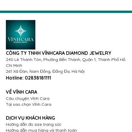
phong cách. Sản phẩm phù hợp để đeo hàng ngày,
trong các buổi tiệc trang trọng, hay làm quà tặng ý
nghĩa cho những người phụ nữ bạn yêu thương.
Hãy để sự tinh xảo hơn, đẳng cấp hơn của bông tai
Kim cương Vàng hồng 14K BN-0357 tỏa sáng cùng
bạn! Sở hữu ngay tại Vĩnh Cara để thêm phần rạng
rỡ và cuốn hút trong mọi khoảnh khắc!
CÔNG TY TNHH VĨNHCARA DIAMOND JEWELRY
240 Lê Thánh Tôn, Phường Bến Thành, Quận 1, Thành Phố Hồ
Chí Minh
261 Xã Đàn, Nam Đồng, Đống Đa, Hà Nội
Hotline:
02838181111
VỀ VĨNH CARA
Câu chuyện Vĩnh Cara
Tại sao chọn Vĩnh Cara
DỊCH VỤ KHÁCH HÀNG
Hướng dẫn đo size trang sức
Hướng dẫn mua hàng và thanh toán