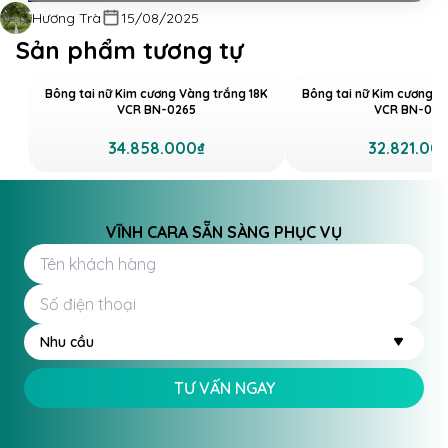
Hương Trà
15/08/2025
Sản phẩm tương tự
Bông tai nữ Kim cương Vàng trắng 18K
Bông tai nữ Kim cương V
VCR BN-0265
VCR BN-038
34.858.000₫
32.821.00
Bông tai Kim cương VCR BN-0390 sở hữu thiết kế
Hoop với những viên kim cương Round
VĨNH CARA SẴN SÀNG PHỤC VỤ
Với những viên kim cương Round 1.0mm được đính
tinh xảo cùng 14 viên kim cương Baguette 2.0x1.2mm,
tạo nên một hiệu ứng ánh sáng đầy quyến rũ. Màu
vàng hồng 14K làm nổi bật vẻ đẹp nhẹ nhàng nhưng
Nhu cầu
không kém phần sang trọng. Đặc biệt, bông tai có
thể dễ dàng kết hợp với nhiều phong cách trang
TƯ VẤN NGAY
phục khác nhau, từ trang phục dạo phố cho đến
những bộ đầm dạ hội.