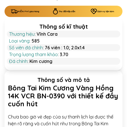
MIỄN PHÍ giao hàng
Thu đổi hấp dẫn
Dịch vụ tận tâm
Thông số kĩ thuật
Thương hiệu
:
Vĩnh Cara
Loại vàng
:
585
Số viên đá chính
:
76 viên : 1.0; 2.0x1.4
Trọng lượng tham khảo
:
3.70
Đá chính
:
Kim cương
Thông số và mô tả
Bông Tai Kim Cương Vàng Hồng
14K VCR BN-0390 với thiết kế đầy
cuốn hút
Chưa bao giờ vẻ đẹp của sự thanh lịch lại được thể
hiện rõ ràng và cuốn hút như trong Bông Tai Kim