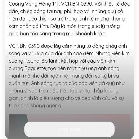
Cương Vàng Hồng 14K VCR BN-0390. Với thiết kế độc
đáo, chiếc bông tai này phù hợp với những quý cô
hiện đại, yêu thích sự trẻ trung, tinh tế nhưng không
kém phần cá tính. Đây là món trang sức lý tưởng
giúp bạn tỏa sáng trong mọi khoảnh khắc.
VCR BN-0390 được lấy cảm hứng từ dòng chảy ánh
sáng và vẻ đẹp của dải ánh sao đêm. Những viên kim
cương Round lấp lánh, kết hợp với các viên kim
cương Baguette, tạo nên một hiệu ứng ánh sáng
mạnh mẽ như dải ngân hà, mang đến sự kỳ bí và
cuốn hút. Ánh sáng rực rỡ của các viên đá quý như
những vì sao trên bầu trời, tỏa sáng khắp không
gian, chính là biểu tượng cho vẻ đẹp vĩnh cửu và sự
tỏa sáng không ngừng.
Xem thêm