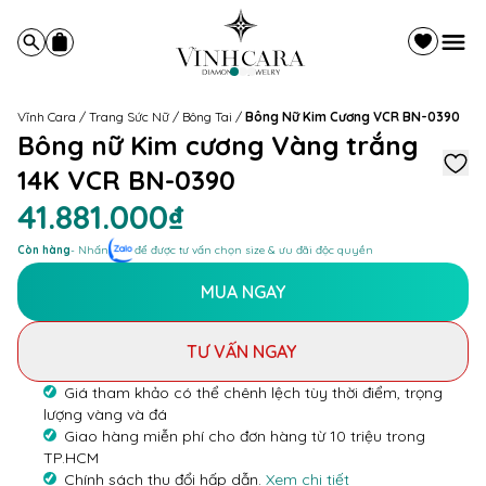
Vĩnh Cara
/
Trang Sức Nữ
/
Bông Tai
/
Bông Nữ Kim Cương VCR BN-0390
Bông nữ Kim cương Vàng trắng
14K VCR BN-0390
41.881.000₫
Còn hàng
- Nhấn
để được tư vấn chọn size & ưu đãi độc quyền
MUA NGAY
TƯ VẤN NGAY
Giá tham khảo có thể chênh lệch tùy thời điểm, trọng
lượng vàng và đá
Giao hàng miễn phí cho đơn hàng từ 10 triệu trong
TP.HCM
Chính sách thu đổi hấp dẫn.
Xem chi tiết