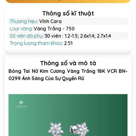
Thông số kĩ thuật
Thương hiệu
:
Vĩnh Cara
Loại vàng
:
Vàng Trắng - 750
Số viên đá phụ
:
30 viên : 1.2-1.5; 2.6x1.4; 2.7x1.4
Trọng lượng tham khảo
:
2.51
Thông số và mô tả
Bông Tai Nữ Kim Cương Vàng Trắng 18K VCR BN-
0299 Ánh Sáng Của Sự Quyến Rũ