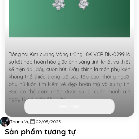
Bông tai Kim cương Vàng trắng 18K VCR BN-0299 là
sự kết hợp hoàn hảo giữa ánh sáng tinh khiết và thiết
kế hiện đại, đầy cuốn hút. Đây chính là món phụ kiện
không thể thiếu trong bộ sưu tập của những người
phụ nữ luôn tìm kiếm vẻ đẹp hoàn mỹ và sự tự tin.
Bạn có thể cảm nhận được sự lôi cuốn mạnh mẽ
ngay từ cái nhìn đầu tiên.
Xem thêm
Thanh Vy
02/05/2025
Lấy cảm hứng từ những giọt sương mai tinh khôi,
Sản phẩm tương tự
chiếc bông tai này mang đến cảm giác mềm mại,
thanh thoát nhưng lại đầy sức mạnh. Mỗi viên kim