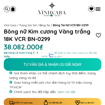
Vĩnh Cara
/
Trang Sức Nữ
/
Bông Tai
/
Bông Tai Nữ VCR BN-0299
Bông nữ Kim cương Vàng trắng
18K VCR BN-0299
38.082.000₫
Đặt hàng và Giao trong 3 - 5
-
để được tư vấn chọn size & ưu đãi độc
ngày
Nhấn
quyền
TƯ VẤN GIÁ & NHẬN ƯU ĐÃI NGAY
Giá tham khảo có thể chênh lệch tùy thời điểm, trọng
lượng vàng và đá
Giao hàng miễn phí cho đơn hàng từ 10 triệu trong
TP.HCM
Chính sách thu đổi hấp dẫn.
Xem chi tiết
MIỄN PHÍ giao hàng
Thu đổi hấp dẫn
Dịch vụ tận tâm