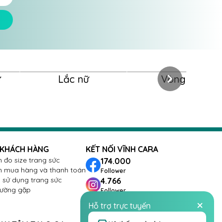
ữ
Lắc nữ
Vòng nữ
 KHÁCH HÀNG
KẾT NỐI VĨNH CARA
 đo size trang sức
174.000
 mua hàng và thanh toán
Follower
sử dụng trang sức
4.766
hường gặp
Follower
288
Hỗ trợ trực tuyến
Follower
26.432