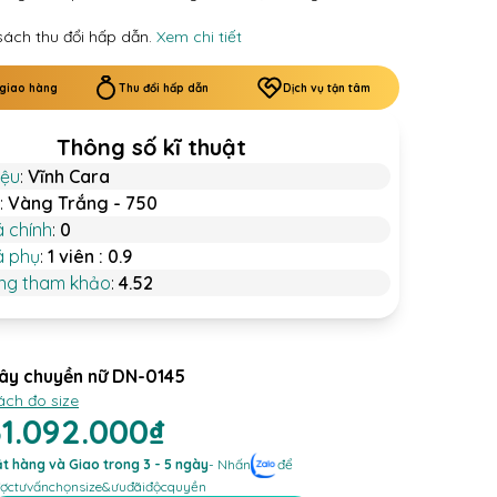
sách thu đổi hấp dẫn.
Xem chi tiết
 giao hàng
Thu đổi hấp dẫn
Dịch vụ tận tâm
Thông số kĩ thuật
iệu
:
Vĩnh Cara
:
Vàng Trắng - 750
á chính
:
0
á phụ
:
1 viên : 0.9
ợng tham khảo
:
4.52
ây chuyền nữ DN-0145
ách đo size
31.092.000₫
t hàng và Giao trong 3 - 5 ngày
- Nhấn
để
ợc
tư
vấn
chọn
size
&
ưu
đãi
độc
quyền