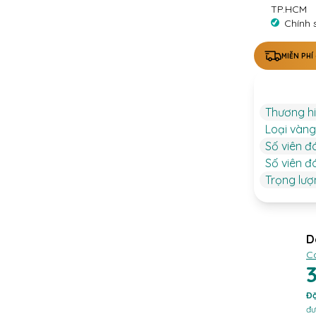
TP.HCM
Chính 
MIỄN PHÍ
Thương h
Loại vàng
Số viên đ
Số viên đ
Trọng lư
D
C
Đặ
đư