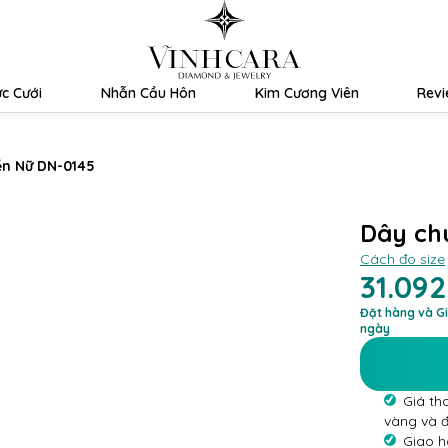
c Cưới
Nhẫn Cầu Hôn
Kim Cương Viên
Rev
n Nữ DN-0145
Dây ch
Cách đo size
31.09
Đặt hàng và Gi
ngày
Giá th
vàng và 
Giao h