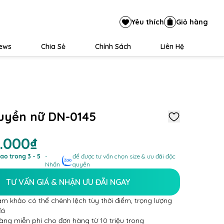
Yêu thích
Giỏ hàng
iews
Chia Sẻ
Chính Sách
Liên Hệ
uyền nữ DN-0145
2.000₫
ao trong 3 - 5
-
để được tư vấn chọn size & ưu đãi độc
Nhấn
quyền
TƯ VẤN GIÁ & NHẬN ƯU ĐÃI NGAY
am khảo có thể chênh lệch tùy thời điểm, trọng lượng
đá
àng miễn phí cho đơn hàng từ 10 triệu trong