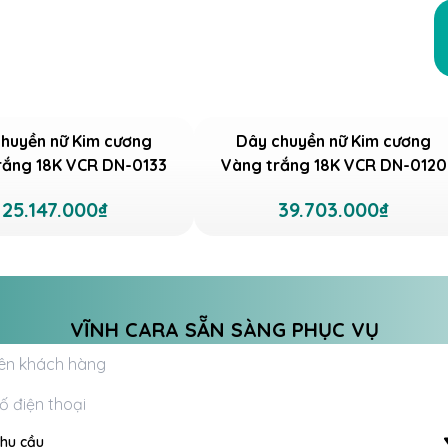
huyền nữ Kim cương
Dây chuyền nữ Kim cương
rắng 18K VCR DN-0133
Vàng trắng 18K VCR DN-0120
25.147.000₫
39.703.000₫
VĨNH CARA SẴN SÀNG PHỤC VỤ
hu cầu