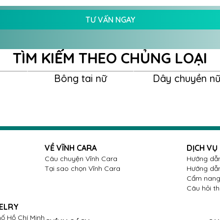
TƯ VẤN NGAY
TÌM KIẾM THEO CHỦNG LOẠI
Bông tai nữ
Dây chuyền n
VỀ VĨNH CARA
DỊCH VỤ
Câu chuyện Vĩnh Cara
Hướng dẫn
Tại sao chọn Vĩnh Cara
Hướng dẫn
Cẩm nang 
Câu hỏi t
ELRY
ố Hồ Chí Minh