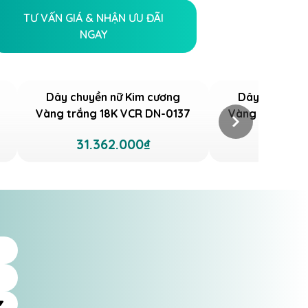
TƯ VẤN GIÁ & NHẬN ƯU ĐÃI
NGAY
Dây chuyền nữ Kim cương
Dây chuyền n
Vàng trắng 18K VCR DN-0137
Vàng trắng 18
31.362.000₫
32.71