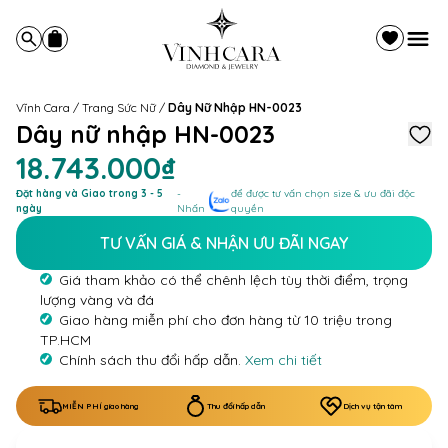
Vĩnh Cara
/
Trang Sức Nữ
/
Dây Nữ Nhập HN-0023
Dây nữ nhập HN-0023
18.743.000₫
Đặt hàng và Giao trong 3 - 5
-
để được tư vấn chọn size & ưu đãi độc
ngày
Nhấn
quyền
TƯ VẤN GIÁ & NHẬN ƯU ĐÃI NGAY
Giá tham khảo có thể chênh lệch tùy thời điểm, trọng
lượng vàng và đá
Giao hàng miễn phí cho đơn hàng từ 10 triệu trong
TP.HCM
Chính sách thu đổi hấp dẫn.
Xem chi tiết
MIỄN PHÍ giao hàng
Thu đổi hấp dẫn
Dịch vụ tận tâm