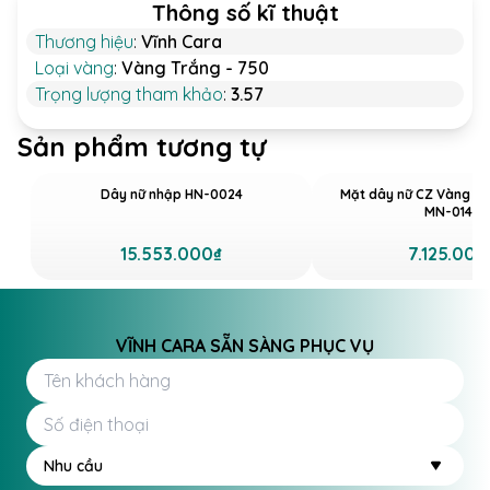
Thông số kĩ thuật
Thương hiệu
:
Vĩnh Cara
Loại vàng
:
Vàng Trắng - 750
Trọng lượng tham khảo
:
3.57
Sản phẩm tương tự
Dây nữ nhập HN-0024
Mặt dây nữ CZ Vàng tr
MN-0147
15.553.000₫
7.125.000
VĨNH CARA SẴN SÀNG PHỤC VỤ
Nhu cầu