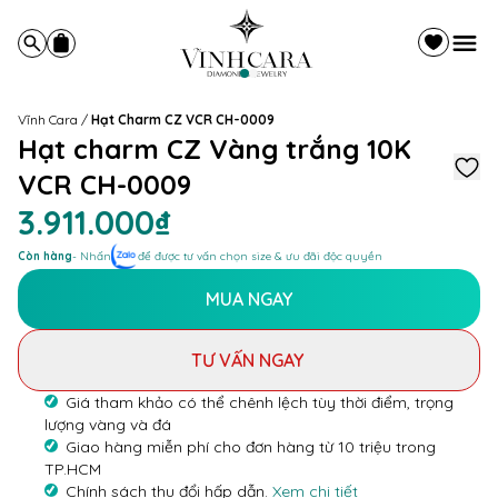
Vĩnh Cara
/
Hạt Charm CZ VCR CH-0009
Hạt charm CZ Vàng trắng 10K
VCR CH-0009
3.911.000₫
Còn hàng
- Nhấn
để được tư vấn chọn size & ưu đãi độc quyền
MUA NGAY
TƯ VẤN NGAY
Giá tham khảo có thể chênh lệch tùy thời điểm, trọng
lượng vàng và đá
Giao hàng miễn phí cho đơn hàng từ 10 triệu trong
TP.HCM
Chính sách thu đổi hấp dẫn.
Xem chi tiết