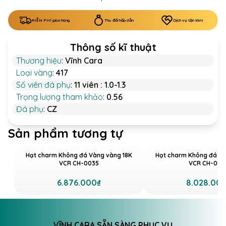
MIỄN PHÍ giao hàng
Thu đổi hấp dẫn
Dịch vụ tận tâm
Thông số kĩ thuật
Thương hiệu
:
Vĩnh Cara
Loại vàng
:
417
Số viên đá phụ
:
11 viên : 1.0-1.3
Trọng lượng tham khảo
:
0.56
Đá phụ
:
CZ
Sản phẩm tương tự
Hạt charm Không đá Vàng vàng 18K
Hạt charm Không đá Và
VCR CH-0035
VCR CH-002
6.876.000₫
8.028.00
VĨNH CARA SẴN SÀNG PHỤC VỤ