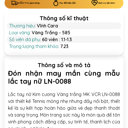
MIỄN PHÍ giao hàng
Thu đổi hấp dẫn
Dịch vụ tận tâm
Thông số kĩ thuật
Thương hiệu
:
Vĩnh Cara
Loại vàng
:
Vàng Trắng - 585
Số viên đá phụ
:
60 viên : 1.1-1.3
Trọng lượng tham khảo
:
7.23
Thông số và mô tả
Đón nhận may mắn cùng mẫu
lắc tay nữ LN-0088
Lắc tay nữ Kim cương Vàng trắng 14K VCR LN-0088
với thiết kế Tennis mỏng nhẹ nhưng đầy nổi bật, thiết
kế là sự kết hợp hoàn hảo giữa vẻ đẹp thanh thoát
và sang trọng. Món trang sức này là món quà để tôn
vinh phong cách đẳng cấp, sự tinh tế, thanh lịch của