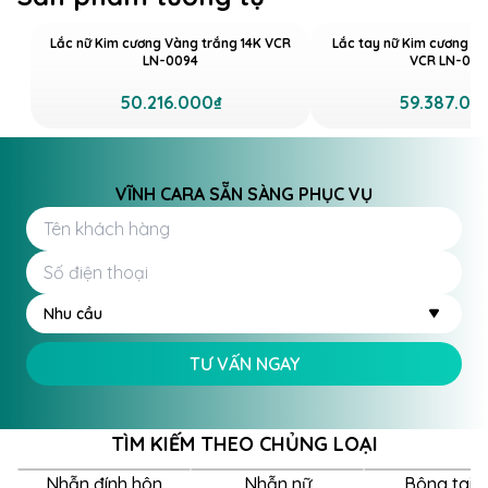
trọng: Tình yêu, Hy vọng, Niềm tin và Sự may mắn.
Lắc nữ Kim cương Vàng trắng 14K VCR
Lắc tay nữ Kim cương V
Vì vậy, chiếc lắc tay này không chỉ là món trang sức
LN-0094
VCR LN-010
tinh tế mà còn là biểu tượng của sự thịnh vượng và
50.216.000₫
59.387.00
những điều tốt lành, giúp các quý cô luôn gặp thuận
lợi, suôn sẻ trong mọi mặt của cuộc sống. Mang
trong mình sự tươi mới và hy vọng, chiếc lắc tay này
sẽ tiếp thêm sức mạnh, niềm tin, giúp chủ nhân dễ
VĨNH CARA SẴN SÀNG PHỤC VỤ
dàng vượt qua thử thách và đạt được những mục
tiêu quan trọng. Với lắc tay nữ LN-0088, may mắn và
thuận lợi sẽ luôn đồng hành cùng bạn trên mỗi bước
đi.
Nhu cầu
Lắc tay nữ LN-0088 là một kiệt tác thiết kế với kiểu
TƯ VẤN NGAY
dáng Tennis, tôn vinh vẻ đẹp tinh xảo hơn, đẳng cấp
hơn. Điểm nhấn của chiếc lắc tay chính là sự xuất
hiện của ba cây cỏ 4 lá, được chế tác tinh tế từ 60
TÌM KIẾM THEO CHỦNG LOẠI
viên kim cương 1.1-1.3 ly lấp lánh. Sự kết hợp giữa chất
liệu vàng trắng sang trọng và các chi tiết đính kết tỉ
Nhẫn đính hôn
Nhẫn nữ
Bông tai 