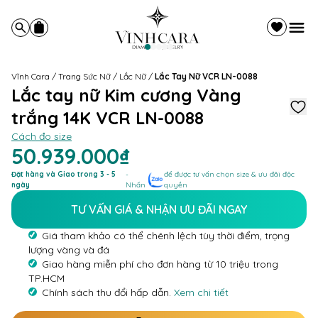
Vĩnh Cara
/
Trang Sức Nữ
/
Lắc Nữ
/
Lắc Tay Nữ VCR LN-0088
Lắc tay nữ Kim cương Vàng
trắng 14K VCR LN-0088
Cách đo size
50.939.000₫
Đặt hàng và Giao trong 3 - 5
-
để được tư vấn chọn size & ưu đãi độc
ngày
Nhấn
quyền
TƯ VẤN GIÁ & NHẬN ƯU ĐÃI NGAY
Giá tham khảo có thể chênh lệch tùy thời điểm, trọng
lượng vàng và đá
Giao hàng miễn phí cho đơn hàng từ 10 triệu trong
TP.HCM
Chính sách thu đổi hấp dẫn.
Xem chi tiết