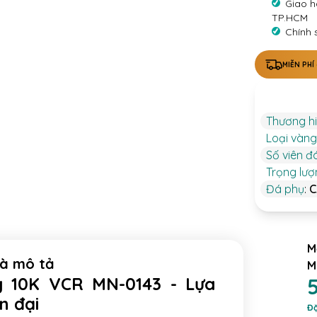
Giao h
TP.HCM
Chính 
MIỄN PHÍ
Thương h
Loại vàng
Số viên đ
Trọng lư
Đá phụ
:
C
M
và mô tả
M
 10K VCR MN-0143 - Lựa
5
n đại
Đặ