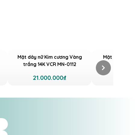
Mặt dây nữ Kim cương Vàng
Mặt dây nữ C
trắng 14K VCR MN-0112
10K VCR 
21.000.000₫
7.125