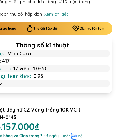
àng miễn phí cho đơn hàng từ 10 triệu trong
sách thu đổi hấp dẫn.
Xem chi tiết
 giao hàng
Thu đổi hấp dẫn
Dịch vụ tận tâm
Thông số kĩ thuật
iệu
:
Vĩnh Cara
:
417
á phụ
:
17 viên : 1.0-3.0
ợng tham khảo
:
0.95
Z
ặt dây nữ CZ Vàng trắng 10K VCR
N-0143
.157.000₫
t hàng và Giao trong 3 - 5 ngày
- Nhấn
để