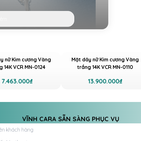
hêm
y nữ Kim cương Vàng
Mặt dây nữ Kim cương Vàng
g 14K VCR MN-0124
trắng 14K VCR MN-0110
Z vàng trắng 10K VCR MN-0143
7.463.000₫
13.900.000₫
 chất liệu vàng trắng 10K, đảm bảo khả
 trái tim được đính 16 viên đá CZ tỏa sáng
 đầu tiên. Điểm nhấn đặc biệt nhất của
tinh xảo, làm nổi bật phần trung tâm và
.
VĨNH CARA SẴN SÀNG PHỤC VỤ
R MN-0143 có thể dễ dàng “mix&match” với
ó thể lựa chọn món trang sức này để đeo