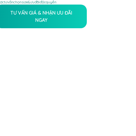
ợc
tư
vấn
chọn
size
&
ưu
đãi
độc
quyền
TƯ VẤN GIÁ & NHẬN ƯU ĐÃI
NGAY