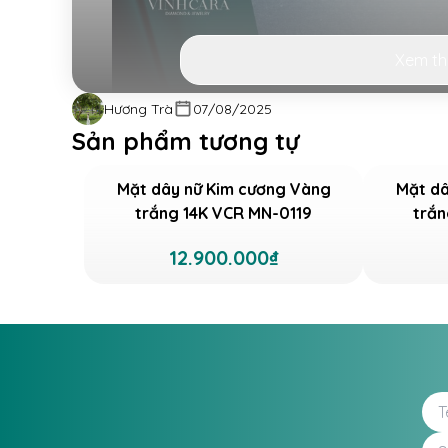
Xem t
Hương Trà
07/08/2025
Sản phẩm tương tự
Mặt dây nữ Kim cương Vàng
Mặt dâ
trắng 14K VCR MN-0119
trắn
Vẻ đẹp độc đáo của mặt dây nữ C
12.900.000₫
Mẫu mặt dây chuyền nữ này được chế tác từ
năng giữ màu bền bỉ theo thời gian. Phần viền
lấp lánh, gây ấn tượng mạnh mẽ từ ánh nhìn
mặt dây nằm ở viên đá CZ lớn được gọt giũa 
tăng thêm phần sang trọng cho món phụ kiện
Với vẻ đẹp tối giản, thanh lịch, mặt dây VC
nhiều kiểu dây chuyền khác nhau. Phái đẹp c