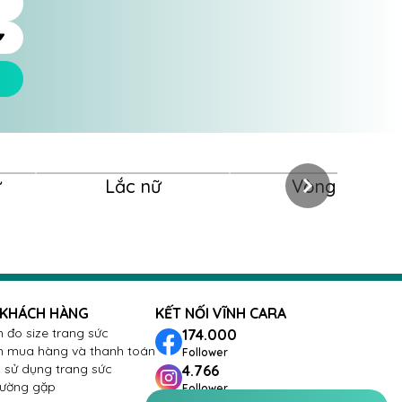
ữ
Lắc nữ
Vòng nữ
 KHÁCH HÀNG
KẾT NỐI VĨNH CARA
 đo size trang sức
174.000
 mua hàng và thanh toán
Follower
sử dụng trang sức
4.766
hường gặp
Follower