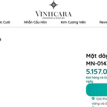
c Cưới
Nhẫn Cầu Hôn
Kim Cương Viên
Rev
3
Mặt dâ
MN-014
5.157.
Đặt hàng và Gi
ngày
Giá th
vàng và 