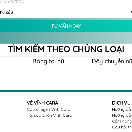
t như gặp gỡ khách hàng, đối tác hay dự
hu cầu
-0143 trở thành điểm nhấn tinh tế, tiếp
TƯ VẤN NGAY
y. Đừng bỏ lỡ cơ hội sở hữu thiết kế độc
này - hãy đến Vĩnh Cara trải nghiệm sản
TÌM KIẾM THEO CHỦNG LOẠI
Bông tai nữ
Dây chuyền n
VỀ VĨNH CARA
DỊCH VỤ
Câu chuyện Vĩnh Cara
Hướng dẫn
Tại sao chọn Vĩnh Cara
Hướng dẫn
Cẩm nang 
Câu hỏi t