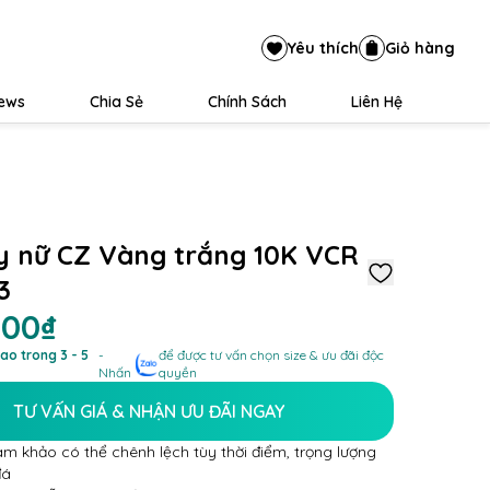
Yêu thích
Giỏ hàng
iews
Chia Sẻ
Chính Sách
Liên Hệ
y nữ CZ Vàng trắng 10K VCR
3
000₫
ao trong 3 - 5
-
để được tư vấn chọn size & ưu đãi độc
Nhấn
quyền
TƯ VẤN GIÁ & NHẬN ƯU ĐÃI NGAY
am khảo có thể chênh lệch tùy thời điểm, trọng lượng
đá