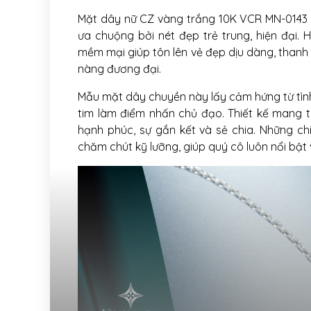
Mặt dây nữ CZ vàng trắng 10K VCR MN-0143 
ưa chuộng bởi nét đẹp trẻ trung, hiện đại. H
mềm mại giúp tôn lên vẻ đẹp dịu dàng, thanh
nàng đương đại.
Mẫu mặt dây chuyền này lấy cảm hứng từ tình 
tim làm điểm nhấn chủ đạo. Thiết kế mang 
hạnh phúc, sự gắn kết và sẻ chia. Những ch
chăm chút kỹ lưỡng, giúp quý cô luôn nổi bật 