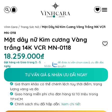
Vĩnh Cara
/
Trang Sức Nữ
/
Mặt Dây Nữ Kim Cương Vàng Trắng 14K VCR
MN-0118
Mặt dây nữ Kim cương Vàng
trắng 14K VCR MN-0118
18.259.000₫
Đặt hàng và Giao trong 3 - 5
-
để được tư vấn chọn size & ưu đãi độc
ngày
Nhấn
quyền
TƯ VẤN GIÁ & NHẬN ƯU ĐÃI NGAY
Giá tham khảo có thể chênh lệch tùy thời điểm, trọng
lượng vàng và đá
Giao hàng miễn phí cho đơn hàng từ 10 triệu trong
TP.HCM
Chính sách thu đổi hấp dẫn.
Xem chi tiết