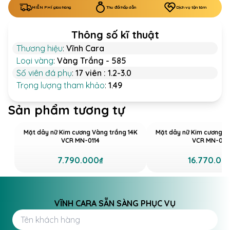
MIỄN PHÍ giao hàng
Thu đổi hấp dẫn
Dịch vụ tận tâm
Thông số kĩ thuật
Thương hiệu
:
Vĩnh Cara
Loại vàng
:
Vàng Trắng - 585
Số viên đá phụ
:
17 viên : 1.2-3.0
Trọng lượng tham khảo
:
1.49
Sản phẩm tương tự
Mặt dây nữ Kim cương Vàng trắng 14K
Mặt dây nữ Kim cương V
VCR MN-0114
VCR MN-010
7.790.000₫
16.770.00
VĨNH CARA SẴN SÀNG PHỤC VỤ