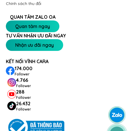
Chính sách thu đổi
QUAN TÂM ZALO OA
Quan tâm ngay
TƯ VẤN NHẬN ƯU ĐÃI NGAY
Nhận ưu đãi ngay
KẾT NỐI VĨNH CARA
174.000
Follower
4.766
Follower
288
Follower
26.432
Follower