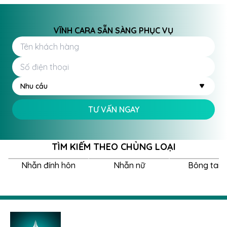
VĨNH CARA SẴN SÀNG PHỤC VỤ
Nhu cầu
TƯ VẤN NGAY
TÌM KIẾM THEO CHỦNG LOẠI
Nhẫn đính hôn
Nhẫn nữ
Bông tai 