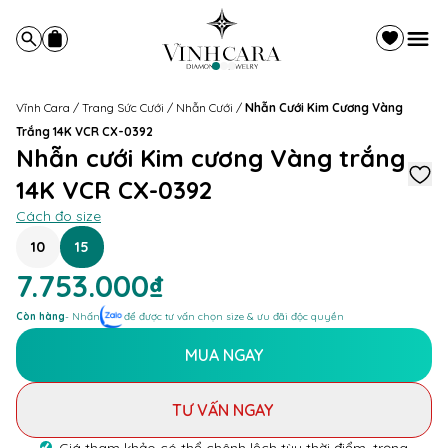
Vĩnh Cara
/
Trang Sức Cưới
/
Nhẫn Cưới
/
Nhẫn Cưới Kim Cương Vàng
Trắng 14K VCR CX-0392
Nhẫn cưới Kim cương Vàng trắng
14K VCR CX-0392
Cách đo size
10
15
7.753.000₫
Còn hàng
- Nhấn
để được tư vấn chọn size & ưu đãi độc quyền
MUA NGAY
TƯ VẤN NGAY