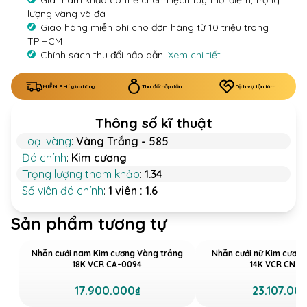
Giá tham khảo có thể chênh lệch tùy thời điểm, trọng
lượng vàng và đá
Giao hàng miễn phí cho đơn hàng từ 10 triệu trong
TP.HCM
Chính sách thu đổi hấp dẫn.
Xem chi tiết
MIỄN PHÍ giao hàng
Thu đổi hấp dẫn
Dịch vụ tận tâm
Thông số kĩ thuật
Loại vàng
:
Vàng Trắng - 585
Đá chính
:
Kim cương
Trọng lượng tham khảo
:
1.34
Số viên đá chính
:
1 viên : 1.6
Sản phẩm tương tự
Nhẫn cưới nam Kim cương Vàng trắng
Nhẫn cưới nữ Kim cươn
18K VCR CA-0094
14K VCR CN-0
17.900.000₫
23.107.00