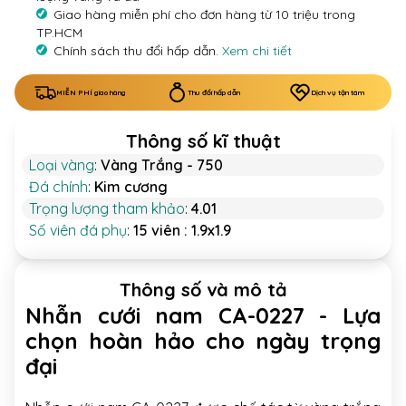
Giao hàng miễn phí cho đơn hàng từ 10 triệu trong
TP.HCM
Chính sách thu đổi hấp dẫn.
Xem chi tiết
MIỄN PHÍ giao hàng
Thu đổi hấp dẫn
Dịch vụ tận tâm
Thông số kĩ thuật
Loại vàng
:
Vàng Trắng - 750
Đá chính
:
Kim cương
Trọng lượng tham khảo
:
4.01
Số viên đá phụ
:
15 viên : 1.9x1.9
Thông số và mô tả
Nhẫn cưới nam CA-0227 - Lựa
chọn hoàn hảo cho ngày trọng
đại