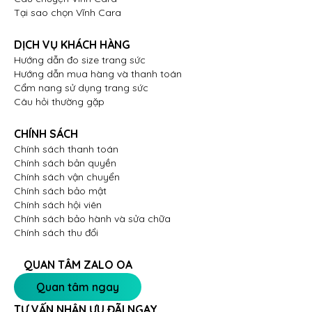
sự gắn kết bền chặt trong hôn nhân.
Tại sao chọn Vĩnh Cara
Vẻ đẹp tinh xảo hơn, đẳng cấp hơn của nhẫn cưới
DỊCH VỤ KHÁCH HÀNG
nam CA-0227 đã chinh phục được trái tim của nhiều
Hướng dẫn đo size trang sức
quý ông. Hãy đến Vĩnh Cara để sở hữu món trang
Hướng dẫn mua hàng và thanh toán
sức cao cấp này nhé!
Cẩm nang sử dụng trang sức
Câu hỏi thường gặp
CHÍNH SÁCH
Chính sách thanh toán
Chính sách bản quyền
Chính sách vận chuyển
Chính sách bảo mật
Chính sách hội viên
Chính sách bảo hành và sửa chữa
Chính sách thu đổi
QUAN TÂM ZALO OA
Quan tâm ngay
TƯ VẤN NHẬN ƯU ĐÃI NGAY