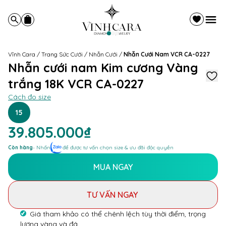
Vĩnh Cara
/
Trang Sức Cưới
/
Nhẫn Cưới
/
Nhẫn Cưới Nam VCR CA-0227
Nhẫn cưới nam Kim cương Vàng
trắng 18K VCR CA-0227
Cách đo size
15
39.805.000₫
Còn hàng
- Nhấn
để được tư vấn chọn size & ưu đãi độc quyền
MUA NGAY
TƯ VẤN NGAY
Giá tham khảo có thể chênh lệch tùy thời điểm, trọng
lượng vàng và đá