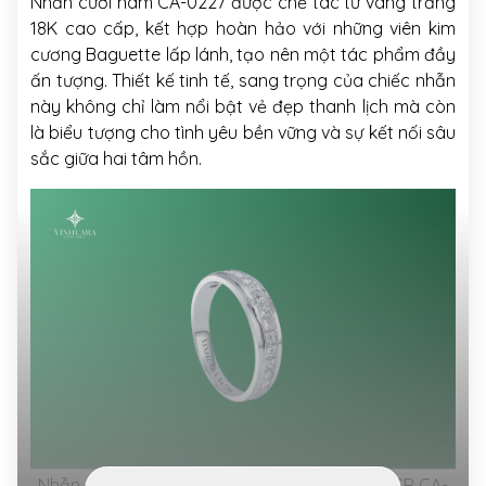
Nhẫn cưới nam CA-0227 được chế tác từ vàng trắng
18K cao cấp, kết hợp hoàn hảo với những viên kim
cương Baguette lấp lánh, tạo nên một tác phẩm đầy
ấn tượng. Thiết kế tinh tế, sang trọng của chiếc nhẫn
này không chỉ làm nổi bật vẻ đẹp thanh lịch mà còn
là biểu tượng cho tình yêu bền vững và sự kết nối sâu
sắc giữa hai tâm hồn.
Nhẫn cưới nam Kim cương Vàng trắng 18K VCR CA-