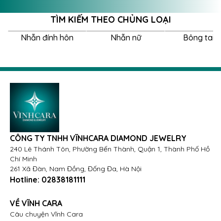
quãng đường đời, tay trong tay, gắn kết mãi mãi.
TÌM KIẾM THEO CHỦNG LOẠI
Nhẫn đính hôn
Nhẫn nữ
Bông tai 
CÔNG TY TNHH VĨNHCARA DIAMOND JEWELRY
240 Lê Thánh Tôn, Phường Bến Thành, Quận 1, Thành Phố Hồ
Chí Minh
261 Xã Đàn, Nam Đồng, Đống Đa, Hà Nội
Hotline:
02838181111
VỀ VĨNH CARA
Câu chuyện Vĩnh Cara