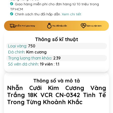
Giao hàng miễn phí cho đơn hàng từ 10 triệu trong
TP.HCM
Chính sách thu đổi hấp dẫn.
Xem chi tiết
MIỄN PHÍ giao hàng
Thu đổi hấp dẫn
Dịch vụ tận tâm
Thông số kĩ thuật
Loại vàng
:
750
Đá chính
:
Kim cương
Trọng lượng tham khảo
:
2.39
Số viên đá chính
:
19 viên : 1.1
Thông số và mô tả
Nhẫn Cưới Kim Cương Vàng
Trắng 18K VCR CN-0342 Tinh Tế
Trong Từng Khoảnh Khắc