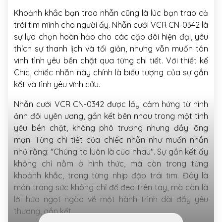
Khoảnh khắc bạn trao nhẫn cũng là lúc bạn trao cả
trái tim mình cho người ấy. Nhẫn cưới VCR CN-0342 là
sự lựa chọn hoàn hảo cho các cặp đôi hiện đại, yêu
thích sự thanh lịch và tối giản, nhưng vẫn muốn tôn
vinh tình yêu bền chặt qua từng chi tiết. Với thiết kế
Chic, chiếc nhẫn này chính là biểu tượng của sự gắn
kết và tình yêu vĩnh cửu.
Nhẫn cưới VCR CN-0342 được lấy cảm hứng từ hình
ảnh đôi uyên ương, gắn kết bên nhau trong một tình
yêu bền chặt, không phô trương nhưng đầy lãng
mạn. Từng chi tiết của chiếc nhẫn như muốn nhắn
nhủ rằng: "Chúng ta luôn là của nhau". Sự gắn kết ấy
không chỉ nằm ở hình thức, mà còn trong từng
khoảnh khắc, trong từng nhịp đập trái tim. Đây là
món trang sức không chỉ để đeo trên tay, mà còn là
lời hứa ngọt ngào về một hành trình dài đầy yêu
thương, gắn kết.