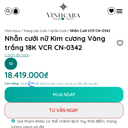
Vĩnh Cara
/
Trang Sức Cưới
/
Nhẫn Cưới
/
Nhẫn Cưới VCR CN-0342
Nhẫn cưới nữ Kim cương Vàng
trắng 18K VCR CN-0342
Cách đo size
10
18.419.000₫
Còn hàng
- Nhấn
để được tư vấn chọn size & ưu đãi độc quyền
MUA NGAY
TƯ VẤN NGAY
Giá tham khảo có thể chênh lệch tùy thời điểm, trọng
lượng vàng và đá