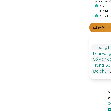
vàng và 
Giao h
TP.HCM
Chính 
MIỄN PHÍ
Thương h
Loại vàng
Số viên đ
Trọng lư
Đá phụ
:
K
N
V
C