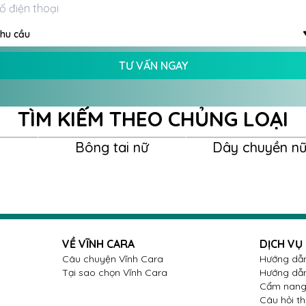
hu cầu
TƯ VẤN NGAY
TÌM KIẾM THEO CHỦNG LOẠI
Bông tai nữ
Dây chuyền n
VỀ VĨNH CARA
DỊCH VỤ
Câu chuyện Vĩnh Cara
Hướng dẫn
Tại sao chọn Vĩnh Cara
Hướng dẫn
Cẩm nang 
Câu hỏi t