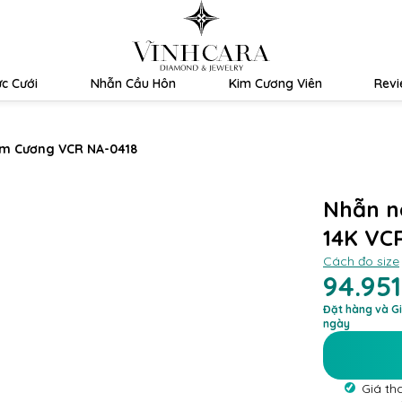
c Cưới
Nhẫn Cầu Hôn
Kim Cương Viên
Rev
m Cương VCR NA-0418
Nhẫn n
14K VC
Cách đo size
94.95
Đặt hàng và Gi
ngày
Giá th