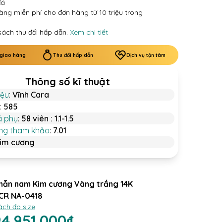
đá
àng miễn phí cho đơn hàng từ 10 triệu trong
sách thu đổi hấp dẫn.
Xem chi tiết
 giao hàng
Thu đổi hấp dẫn
Dịch vụ tận tâm
Thông số kĩ thuật
iệu
:
Vĩnh Cara
:
585
á phụ
:
58 viên : 1.1-1.5
ợng tham khảo
:
7.01
im cương
hẫn nam Kim cương Vàng trắng 14K
CR NA-0418
ách đo size
94.951.000₫