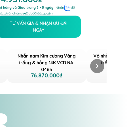
t hàng và Giao trong 3 - 5 ngày
- Nhấn
để
ợc
tư
vấn
chọn
size
&
ưu
đãi
độc
quyền
TƯ VẤN GIÁ & NHẬN ƯU ĐÃI
NGAY
Nhẫn nam Kim cương Vàng
Vỏ nhẫn nam K
trắng & hồng 14K VCR NA-
trắng 18K V
0465
76.870.000₫
81.34