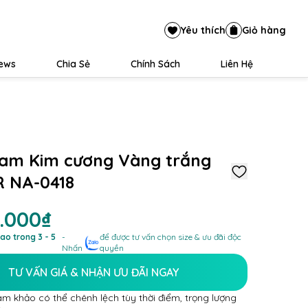
Yêu thích
Giỏ hàng
iews
Chia Sẻ
Chính Sách
Liên Hệ
am Kim cương Vàng trắng
R NA-0418
1.000₫
ao trong 3 - 5
-
để được tư vấn chọn size & ưu đãi độc
Nhấn
quyền
TƯ VẤN GIÁ & NHẬN ƯU ĐÃI NGAY
am khảo có thể chênh lệch tùy thời điểm, trọng lượng