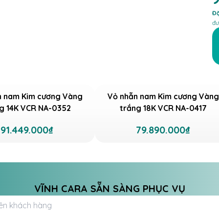
Đặ
đư
n nam Kim cương Vàng
Vỏ nhẫn nam Kim cương Vàng
g 14K VCR NA-0352
trắng 18K VCR NA-0417
91.449.000₫
79.890.000₫
VĨNH CARA SẴN SÀNG PHỤC VỤ