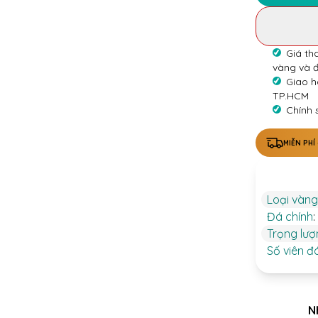
Giá th
vàng và 
Giao h
TP.HCM
Chính 
MIỄN PHÍ
Loại vàng
Đá chính
:
Trọng lư
Số viên đ
N