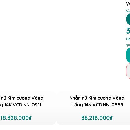
V
C
Cò
qu
 nữ Kim cương Vàng
Nhẫn nữ Kim cương Vàng
ng 14K VCR NN-0911
trắng 14K VCR NN-0859
18.328.000₫
36.216.000₫