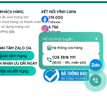
 KHÁCH HÀNG
KẾT NỐI VĨNH CARA
 đo size trang sức
174.000
 mua hàng và thanh toán
Follower
sử dụng trang sức
4.766
hường gặp
Follower
288
Hỗ trợ trực tuyến
Follower
26.432
Hệ thống cửa hàng
AN TÂM ZALO OA
Follower
Quan tâm ngay
028 3818 1111
(8h30 - 19h, miễn phí)
N NHẬN ƯU ĐÃI NGAY
hận ưu đãi ngay