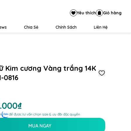
Yêu thích
Giỏ hàng
iews
Chia Sẻ
Chính Sách
Liên Hệ
ữ Kim cương Vàng trắng 14K
-0816
7.000₫
n
để được tư vấn chọn size & ưu đãi độc quyền
MUA NGAY