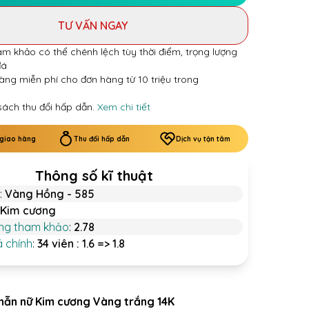
TƯ VẤN NGAY
am khảo có thể chênh lệch tùy thời điểm, trọng lượng
đá
àng miễn phí cho đơn hàng từ 10 triệu trong
sách thu đổi hấp dẫn.
Xem chi tiết
 giao hàng
Thu đổi hấp dẫn
Dịch vụ tận tâm
Thông số kĩ thuật
:
Vàng Hồng - 585
Kim cương
ợng tham khảo
:
2.78
á chính
:
34 viên : 1.6 => 1.8
hẫn nữ Kim cương Vàng trắng 14K