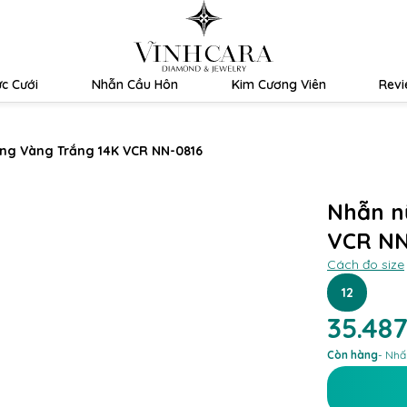
c Cưới
Nhẫn Cầu Hôn
Kim Cương Viên
Rev
ng Vàng Trắng 14K VCR NN-0816
Nhẫn n
VCR NN
Cách đo size
12
35.48
Còn hàng
- Nhấ