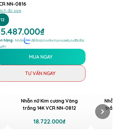
CR NN-0816
ách đo size
12
35.487.000₫
n hàng
- Nhấn
để
được
tư
vấn
chọn
size
&
ưu
đãi
độc
yền
MUA NGAY
TƯ VẤN NGAY
Nhẫn nữ Kim cương Vàng
Nhẫn nữ Kim
trắng 14K VCR NN-0812
trắng 18K V
18.722.000₫
25.97