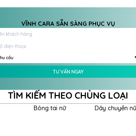
VĨNH CARA SẴN SÀNG PHỤC VỤ
hu cầu
TƯ VẤN NGAY
TÌM KIẾM THEO CHỦNG LOẠI
Bông tai nữ
Dây chuyền n