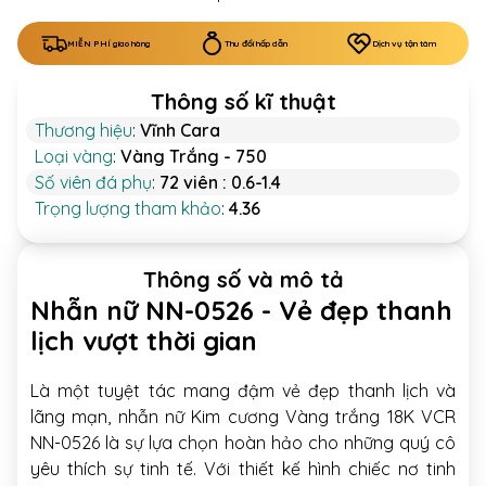
MIỄN PHÍ giao hàng
Thu đổi hấp dẫn
Dịch vụ tận tâm
Thông số kĩ thuật
Thương hiệu
:
Vĩnh Cara
Loại vàng
:
Vàng Trắng - 750
Số viên đá phụ
:
72 viên : 0.6-1.4
Trọng lượng tham khảo
:
4.36
Thông số và mô tả
Nhẫn nữ NN-0526 - Vẻ đẹp thanh
lịch vượt thời gian
Là một tuyệt tác mang đậm vẻ đẹp thanh lịch và
lãng mạn, nhẫn nữ Kim cương Vàng trắng 18K VCR
NN-0526 là sự lựa chọn hoàn hảo cho những quý cô
yêu thích sự tinh tế. Với thiết kế hình chiếc nơ tinh