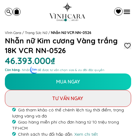
Vĩnh Cara
/
Trang Sức Nữ
/
Nhẫn Nữ VCR NN-0526
Nhẫn nữ Kim cương Vàng trắng
18K VCR NN-0526
46.393.000₫
Còn hàng
- Nhấn
để được tư vấn chọn size & ưu đãi độc quyền
MUA NGAY
TƯ VẤN NGAY
Giá tham khảo có thể chênh lệch tùy thời điểm, trọng
lượng vàng và đá
Giao hàng miễn phí cho đơn hàng từ 10 triệu trong
TP.HCM
Chính sách thu đổi hấp dẫn.
Xem chi tiết