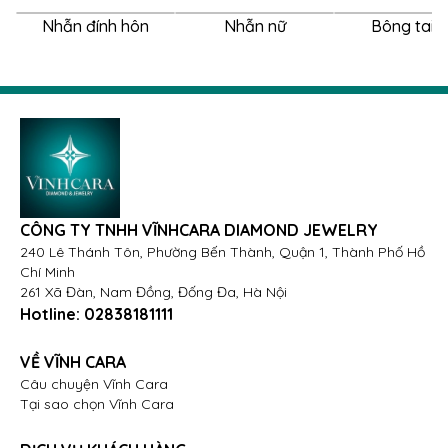
quý cô yêu thích sự duyên dáng, lãng mạn, thanh lịch
Nhẫn đính hôn
Nhẫn nữ
Bông tai 
và tinh tế. Đây sẽ là món trang sức hoàn mỹ để làm
quà tặng trong những dịp đặc biệt như đính hôn, sinh
nhật, kỷ niệm tình yêu hoặc làm quà tặng dành cho
những người phụ nữ quan trọng trong cuộc sống.
Tỏa sáng rực rỡ và thể hiện phong cách riêng với
thiết kế nhẫn nữ kim cương vàng trắng 18K VCR NN-
0526. Nếu yêu thích những món trang sức mang vẻ
đẹp tinh xảo hơn, đẳng cấp hơn hãy đến ngay Vĩnh
CÔNG TY TNHH VĨNHCARA DIAMOND JEWELRY
Cara nhé.
240 Lê Thánh Tôn, Phường Bến Thành, Quận 1, Thành Phố Hồ
Chí Minh
261 Xã Đàn, Nam Đồng, Đống Đa, Hà Nội
Hotline:
02838181111
VỀ VĨNH CARA
Câu chuyện Vĩnh Cara
Tại sao chọn Vĩnh Cara