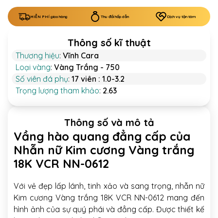
MIỄN PHÍ giao hàng
Thu đổi hấp dẫn
Dịch vụ tận tâm
Thông số kĩ thuật
Thương hiệu
:
Vĩnh Cara
Loại vàng
:
Vàng Trắng - 750
Số viên đá phụ
:
17 viên : 1.0-3.2
Trọng lượng tham khảo
:
2.63
Thông số và mô tả
Vầng hào quang đẳng cấp của
Nhẫn nữ Kim cương Vàng trắng
18K VCR NN-0612
Với vẻ đẹp lấp lánh, tinh xảo và sang trọng, nhẫn nữ
Kim cương Vàng trắng 18K VCR NN-0612 mang đến
hình ảnh của sự quý phái và đẳng cấp. Được thiết kế