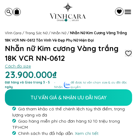
Vĩnh Cara
/
Trang Sức Nữ
/
Nhẫn Nữ
/
Nhẫn Nữ Kim Cương Vàng Trắng
18K VCR NN-0612 Tôn Vinh Vẻ Đẹp Phụ Nữ Hiện Đại
Nhẫn nữ Kim cương Vàng trắng
18K VCR NN-0612
Cách đo size
23.900.000₫
Đặt hàng và Giao trong 3 - 5
-
để được tư vấn chọn size & ưu đãi độc
ngày
Nhấn
quyền
TƯ VẤN GIÁ & NHẬN ƯU ĐÃI NGAY
Giá tham khảo có thể chênh lệch tùy thời điểm, trọng
lượng vàng và đá
Giao hàng miễn phí cho đơn hàng từ 10 triệu trong
TP.HCM
Chính sách thu đổi hấp dẫn.
Xem chi tiết