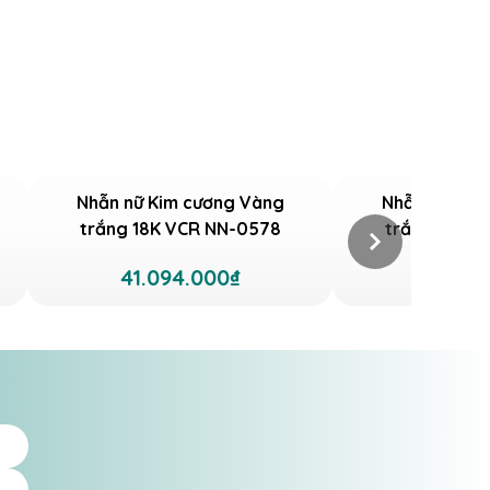
Nhẫn nữ Kim cương Vàng
Nhẫn nữ Kim
trắng 18K VCR NN-0578
trắng 18K V
41.094.000₫
96.04