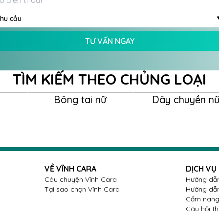
g cách thời thượng của người phụ nữ
hu cầu
TƯ VẤN NGAY
57 được thiết kế một cách cầu kỳ, tạo
o món trang sức cao cấp này.
TÌM KIẾM THEO CHỦNG LOẠI
Bông tai nữ
Dây chuyền n
ang đến người đối diện là phần mặt
ện Tiara vô cùng đẹp mắt. Để chiếc nhẫn
Cara đã khéo léo sắp xếp những viên kim
t chiếc vương miện bằng kim vương liền
VỀ VĨNH CARA
DỊCH VỤ
Câu chuyện Vĩnh Cara
Hướng dẫn
Tại sao chọn Vĩnh Cara
Hướng dẫn
đặt sát nhau trên bề mặt nhẫn trong kiểu
Cẩm nang 
 rực rỡ. Điều này giúp cho những viên kim
Câu hỏi t