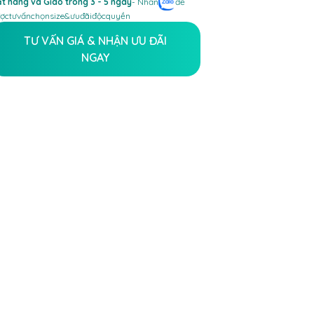
t hàng và Giao trong 3 - 5 ngày
- Nhấn
để
ợc
tư
vấn
chọn
size
&
ưu
đãi
độc
quyền
TƯ VẤN GIÁ & NHẬN ƯU ĐÃI
NGAY