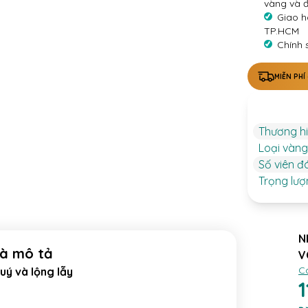
vàng và 
Giao h
TP.HCM
Chính 
MIỄN PHÍ
Thương h
Loại vàng
Số viên đ
Trọng lư
N
và mô tả
V
C
ý và lộng lẫy