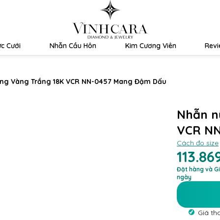
c Cưới
Nhẫn Cầu Hôn
Kim Cương Viên
Rev
ơng Vàng Trắng 18K VCR NN-0457 Mang Đậm Dấu
Nhẫn n
VCR NN
Cách đo size
113.86
Đặt hàng và Gi
ngày
Giá th