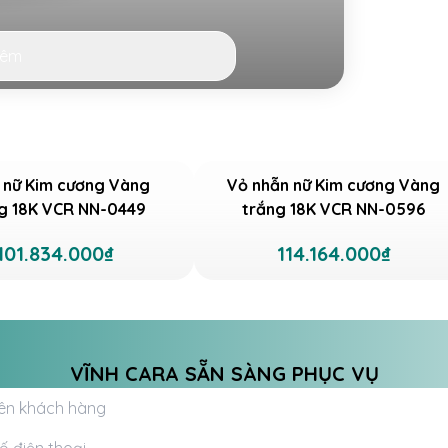
hêm
 nữ Kim cương Vàng
Vỏ nhẫn nữ Kim cương Vàng
g 18K VCR NN-0449
trắng 18K VCR NN-0596
57 của Vĩnh Cara là biểu tượng của sự
101.834.000₫
114.164.000₫
c từ vàng và kim cương cao cấp, chiếc
nàng tỏa sáng ở mọi khoảnh khắc.
u nhẫn nữ NN-0457 mang lại cảm giác
VĨNH CARA SẴN SÀNG PHỤC VỤ
ơng miện là đại diện của quyền lực và
nhẫn lấy ý tưởng từ hình ảnh này được
 đẹp vĩnh cửu. Đồng thời, thiết kế này