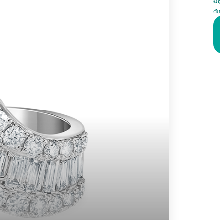
Đặ
đư