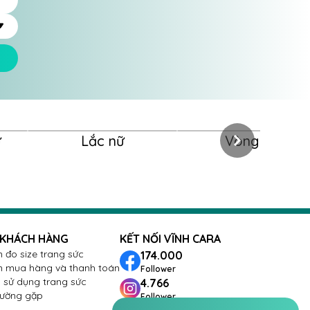
ữ
Lắc nữ
Vòng nữ
 KHÁCH HÀNG
KẾT NỐI VĨNH CARA
 đo size trang sức
174.000
 mua hàng và thanh toán
Follower
sử dụng trang sức
4.766
hường gặp
Follower