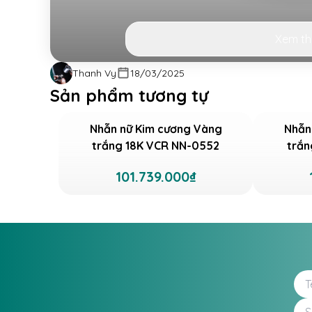
Xem t
Thanh Vy
18/03/2025
Sản phẩm tương tự
Nhẫn nữ Kim cương Vàng
Nhẫn
trắng 18K VCR NN-0552
trắn
Nhẫn nữ Kim cương Vàng trắng 18K VCR NN-04
101.739.000₫
nữ tính, ngọt ngào và thanh lịch. Được chế tá
nhẫn mang đến vẻ đẹp sang trọng, giúp các 
Lấy cảm hứng từ chiếc vương miện TIARA, mẫ
sang trọng và đẳng cấp cho người sở hữu. Vư
thường gắn liền với nữ hoàng cao quý. Chiếc 
xem là biểu tượng của sự danh giá, tôn vinh vẻ