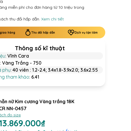
đá
àng miễn phí cho đơn hàng từ 10 triệu trong
sách thu đổi hấp dẫn.
Xem chi tiết
 giao hàng
Thu đổi hấp dẫn
Dịch vụ tận tâm
Thông số kĩ thuật
iệu
:
Vĩnh Cara
:
Vàng Trắng - 750
á phụ
:
40 viên : 1.2-2.4; 3.4x1.8-3.9x2.0; 3.6x2.55
ợng tham khảo
:
6.41
hẫn nữ Kim cương Vàng trắng 18K
CR NN-0457
ách đo size
113.869.000₫