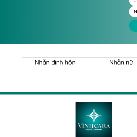
còn tượng trưng cho vẻ đẹp quý phái và phon
N
hiện đại.
Nhẫn nữ Kim cương Vàng trắng 18K VCR NN-04
nên vẻ đẹp tinh xảo hơn và đẳng cấp hơn ch
Nhẫn đính hôn
Nhẫn nữ
Ấn tượng đầu tiên mà nhẫn nữ VCR NN-0457 m
nhẫn được tạo hình thành một chiếc vương mi
thêm phần lộng lẫy, các nghệ nhân của Vĩnh 
cương Round, Baguette và Tapper tạo nên mộ
mạch.
Sự kết hợp giữa các viên kim cương tấm nhỏ 
thiết kế Pave đã tạo nên hiệu ứng lấp lánh và