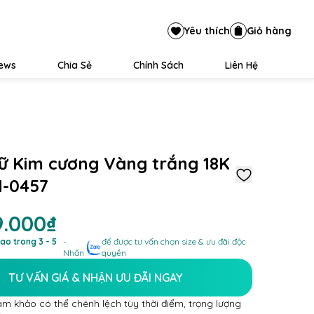
Yêu thích
Giỏ hàng
iews
Chia Sẻ
Chính Sách
Liên Hệ
ữ Kim cương Vàng trắng 18K
-0457
9.000₫
ao trong 3 - 5
-
để được tư vấn chọn size & ưu đãi độc
Nhấn
quyền
TƯ VẤN GIÁ & NHẬN ƯU ĐÃI NGAY
am khảo có thể chênh lệch tùy thời điểm, trọng lượng