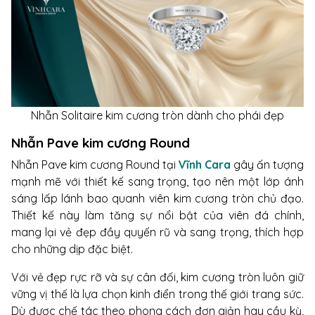
Nhẫn Solitaire kim cương tròn dành cho phái đẹp
Nhẫn Pave kim cương Round
Nhẫn Pave kim cương Round tại
Vĩnh Cara
gây ấn tượng
mạnh mẽ với thiết kế sang trọng, tạo nên một lớp ánh
sáng lấp lánh bao quanh viên kim cương tròn chủ đạo.
Thiết kế này làm tăng sự nổi bật của viên đá chính,
mang lại vẻ đẹp đầy quyến rũ và sang trọng, thích hợp
cho những dịp đặc biệt.
Với vẻ đẹp rực rỡ và sự cân đối, kim cương tròn luôn giữ
vững vị thế là lựa chọn kinh điển trong thế giới trang sức.
Dù được chế tác theo phong cách đơn giản hay cầu kỳ,