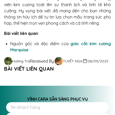
viên kim cương toát lên sự thanh lịch và tinh tế khó
cưỡng. Hy vọng bài viết đã mang đến cho bạn những
thông tin hữu ích để tự tin lựa chọn mẫu trang sức phù
hợp, thể hiện trọn vẹn phong cách và cá tính riêng.
Bài viết liên quan:
Nguồn gốc và đặc điểm
của
giác cắt kim cương
Marquise
Reviewed By:
Hương Trà
TUYẾT NGA
08/09/2025
Kim cương 10 ly giá bao nhiêu? Điều cần biết trước khi đầu tư
BÀI VIẾT LIÊN QUAN
Kim cương 4 ly giá bao nhiêu? Bí quyết mua đúng giá
Kim cương nước E là gì? Vì sao được nhiều người săn lùng?
VĨNH CARA SẴN SÀNG PHỤC VỤ