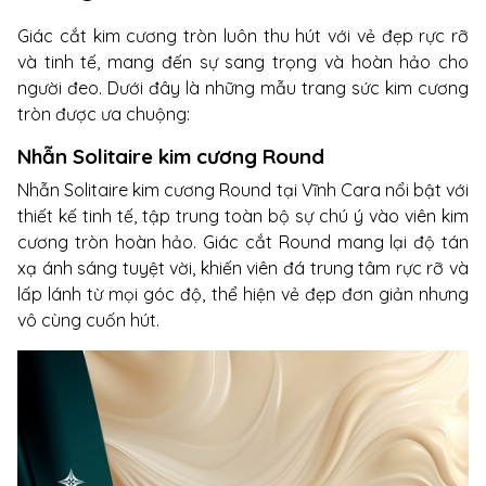
Giác cắt kim cương tròn luôn thu hút với vẻ đẹp rực rỡ
và tinh tế, mang đến sự sang trọng và hoàn hảo cho
người đeo. Dưới đây là những mẫu trang sức kim cương
tròn được ưa chuộng:
Nhẫn Solitaire kim cương Round
Nhẫn Solitaire kim cương Round tại Vĩnh Cara nổi bật với
thiết kế tinh tế, tập trung toàn bộ sự chú ý vào viên kim
cương tròn hoàn hảo. Giác cắt Round mang lại độ tán
xạ ánh sáng tuyệt vời, khiến viên đá trung tâm rực rỡ và
lấp lánh từ mọi góc độ, thể hiện vẻ đẹp đơn giản nhưng
vô cùng cuốn hút.