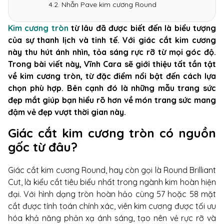
4.2. Nhẫn Pave kim cương Round
Kim cương tròn
từ lâu đã được biết đến là biểu tượng
của sự thanh lịch và tinh tế. Với giác cắt kim cương
này thu hút ánh nhìn, tỏa sáng rực rỡ từ mọi góc độ.
Trong bài viết này, Vĩnh Cara sẽ giới thiệu tất tần tật
về kim cương tròn, từ đặc điểm nổi bật đến cách lựa
chọn phù hợp. Bên cạnh đó là những mẫu trang sức
đẹp mắt giúp bạn hiểu rõ hơn về món trang sức mang
đậm vẻ đẹp vượt thời gian này.
Giác cắt kim cương tròn có nguồn
gốc từ đâu?
Giác cắt kim cương Round, hay còn gọi là Round Brilliant
Cut, là kiểu cắt tiêu biểu nhất trong ngành kim hoàn hiện
đại. Với hình dạng tròn hoàn hảo cùng 57 hoặc 58 mặt
cắt được tính toán chính xác, viên kim cương được tối ưu
hóa khả năng phản xạ ánh sáng, tạo nên vẻ rực rỡ và