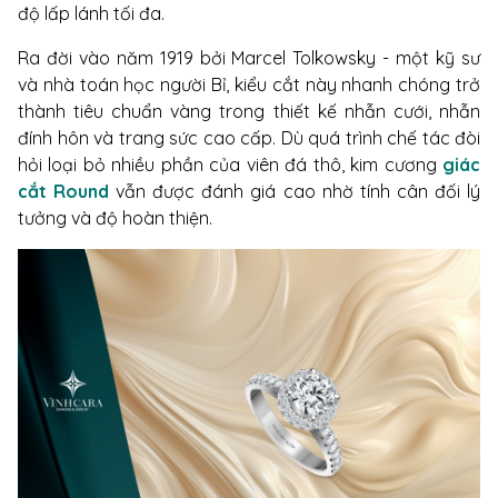
độ lấp lánh tối đa.
Ra đời vào năm 1919 bởi Marcel Tolkowsky - một kỹ sư
và nhà toán học người Bỉ, kiểu cắt này nhanh chóng trở
thành tiêu chuẩn vàng trong thiết kế nhẫn cưới, nhẫn
đính hôn và trang sức cao cấp. Dù quá trình chế tác đòi
hỏi loại bỏ nhiều phần của viên đá thô, kim cương
giác
cắt Round
vẫn được đánh giá cao nhờ tính cân đối lý
tưởng và độ hoàn thiện.