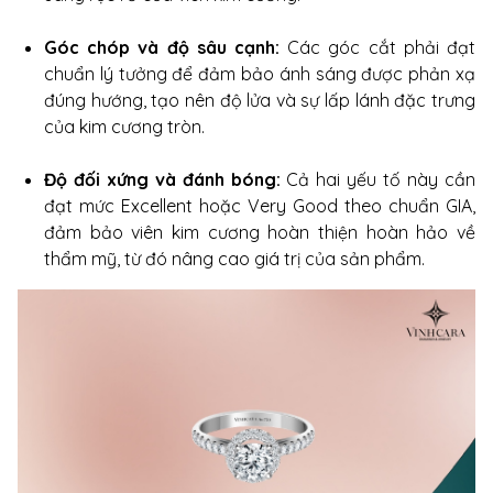
Góc chóp và độ sâu cạnh:
Các góc cắt phải đạt
chuẩn lý tưởng để đảm bảo ánh sáng được phản xạ
đúng hướng, tạo nên độ lửa và sự lấp lánh đặc trưng
của kim cương tròn.
Độ đối xứng và đánh bóng:
Cả hai yếu tố này cần
đạt mức Excellent hoặc Very Good theo chuẩn GIA,
đảm bảo viên kim cương hoàn thiện hoàn hảo về
thẩm mỹ, từ đó nâng cao giá trị của sản phẩm.