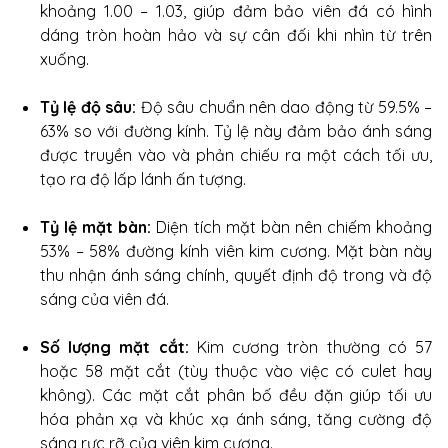
khoảng 1.00 – 1.03, giúp đảm bảo viên đá có hình
dáng tròn hoàn hảo và sự cân đối khi nhìn từ trên
xuống.
Tỷ lệ độ sâu:
Độ sâu chuẩn nên dao động từ 59.5% –
63% so với đường kính. Tỷ lệ này đảm bảo ánh sáng
được truyền vào và phản chiếu ra một cách tối ưu,
tạo ra độ lấp lánh ấn tượng.
Tỷ lệ mặt bàn:
Diện tích mặt bàn nên chiếm khoảng
53% – 58% đường kính viên kim cương. Mặt bàn này
thu nhận ánh sáng chính, quyết định độ trong và độ
sáng của viên đá.
Số lượng mặt cắt:
Kim cương tròn thường có 57
hoặc 58 mặt cắt (tùy thuộc vào việc có culet hay
không). Các mặt cắt phân bố đều đặn giúp tối ưu
hóa phản xạ và khúc xạ ánh sáng, tăng cường độ
sáng rực rỡ của viên kim cương.