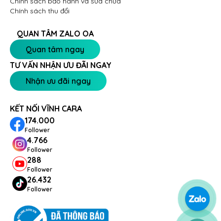
Chính sách bảo hành và sửa chữa
Chính sách thu đổi
QUAN TÂM ZALO OA
Quan tâm ngay
TƯ VẤN NHẬN ƯU ĐÃI NGAY
Nhận ưu đãi ngay
KẾT NỐI VĨNH CARA
174.000
Follower
4.766
Follower
288
Follower
26.432
Follower