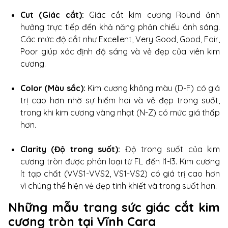
Cut (Giác cắt):
Giác cắt kim cương Round ảnh
hưởng trực tiếp đến khả năng phản chiếu ánh sáng.
Các mức độ cắt như Excellent, Very Good, Good, Fair,
Poor giúp xác định độ sáng và vẻ đẹp của viên kim
cương.
Color (Màu sắc):
Kim cương không màu (D-F) có giá
trị cao hơn nhờ sự hiếm hoi và vẻ đẹp trong suốt,
trong khi kim cương vàng nhạt (N-Z) có mức giá thấp
hơn.
Clarity (Độ trong suốt):
Độ trong suốt của kim
cương tròn được phân loại từ FL đến I1-I3. Kim cương
ít tạp chất (VVS1-VVS2, VS1-VS2) có giá trị cao hơn
vì chúng thể hiện vẻ đẹp tinh khiết và trong suốt hơn.
Những mẫu trang sức giác cắt kim
cương tròn tại Vĩnh Cara