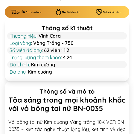
MIỄN PHÍ giao hàng
Thu đổi hấp dẫn
Dịch vụ tận tâm
Thông số kĩ thuật
Thương hiệu
:
Vĩnh Cara
Loại vàng
:
Vàng Trắng - 750
Số viên đá phụ
:
62 viên : 1.2
Trọng lượng tham khảo
:
4.24
Đá chính
:
Kim cương
Đá phụ
:
Kim cương
Thông số và mô tả
Tỏa sáng trong mọi khoảnh khắc
với vỏ bông tai nữ BN-0035
Vỏ bông tai nữ Kim cương Vàng trắng 18K VCR BN-
0035 – kiệt tác nghệ thuật lộng lẫy, kết tinh vẻ đẹp