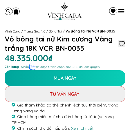
Vĩnh Cara
/
Trang Sức Nữ
/
Bông Tai
/
Vỏ Bông Tai Nữ VCR BN-0035
Vỏ bông tai nữ Kim cương Vàng
trắng 18K VCR BN-0035
48.335.000₫
Còn hàng
- Nhấn
để được tư vấn chọn size & ưu đãi độc quyền
MUA NGAY
TƯ VẤN NGAY
Giá tham khảo có thể chênh lệch tùy thời điểm, trọng
lượng vàng và đá
Giao hàng miễn phí cho đơn hàng từ 10 triệu trong
TP.HCM
Chính sách thu đổi hấp dẫn.
Xem chi tiết