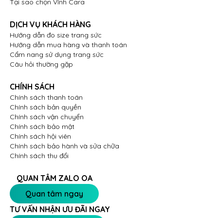
tế, đẳng cấp, giúp người sở hữu trở nên lộng lẫy và
Tại sao chọn Vĩnh Cara
trở thành tâm điểm của mọi ánh nhìn. Đây là sẽ món
phụ kiện hoàn hảo để đồng hành cùng nàng trong
DỊCH VỤ KHÁCH HÀNG
mọi hoạt động, từ đi làm, đi chơi cho đến đi hẹn hò
Hướng dẫn đo size trang sức
Hướng dẫn mua hàng và thanh toán
hoặc tham gia những bữa tiệc sang trọng.
Cẩm nang sử dụng trang sức
Câu hỏi thường gặp
Hãy luôn tỏa sáng rạng rỡ và thu hút mọi ánh nhìn
với mẫu bông tai nữ BN-0035 nhà Vĩnh Cara. Sở hữu
CHÍNH SÁCH
thiết kế tinh xảo và đẳng cấp này tại Vĩnh Cara ngay
Chính sách thanh toán
hôm nay để nhận nhiều ưu đãi hấp dẫn nhé.
Chính sách bản quyền
Chính sách vận chuyển
Chính sách bảo mật
Chính sách hội viên
Chính sách bảo hành và sửa chữa
Chính sách thu đổi
QUAN TÂM ZALO OA
Quan tâm ngay
TƯ VẤN NHẬN ƯU ĐÃI NGAY