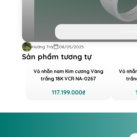
Xem t
Hương Trà
08/05/2025
Vỏ nhẫn nam Kim cương Vàng tr
Sản phẩm tương tự
Những dòng sông băng tự nhiên luôn mang tro
Vỏ nhẫn nam Kim cương Vàng
Vỏ nhẫ
Lấp lánh dưới ánh mặt trời, chúng phản c
trắng 18K VCR NA-0267
trắn
hoặc. Lấy cảm hứng từ hiện tượng thiên nhiên
cương được sắp xếp hài hòa, tạo nên hiệu ứ
117.199.000₫
thu nhỏ trên đôi tay của quý ông.
Chiếc nhẫn NA-0237 mang thiết kế Circle, bi
gắn kết bền chặt. Các viên kim cương được 
mỹ và độ lấp lánh tối đa, đồng thời tôn lên né
Kim cương Round: Kích thước 1.5 ly: Được đín