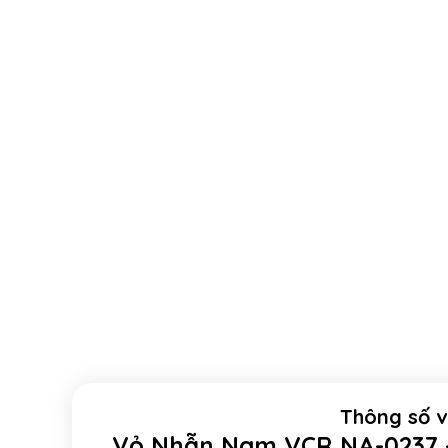
Thông số 
Vỏ Nhẫn Nam VCR NA-0237 –