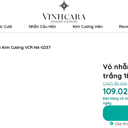
c Cưới
Nhẫn Cầu Hôn
Kim Cương Viên
Rev
 Kim Cương VCR NA-0237
Vỏ nhẫ
trắng 
Cách đo size
109.0
Đặt hàng và Gi
ngày
Giá th