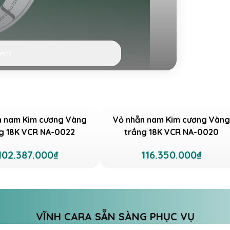
hêm
ắng 18K VCR NA-0237 độc đáo
ng mình vẻ đẹp bất biến theo thời gian.
n nam Kim cương Vàng
Vỏ nhẫn nam Kim cương Vàng
hiếu những tia sáng huyền ảo và đầy mê
g 18K VCR NA-0022
trắng 18K VCR NA-0020
 này, chiếc nhẫn NA-0237 với các viên kim
ng ánh sáng rực rỡ, như dòng sông băng
102.387.000₫
116.350.000₫
ểu tượng của sự tròn đầy, hoàn hảo và sự
lựa chọn kỹ lưỡng để đảm bảo tính thẩm
t tinh xảo hơn, đẳng cấp hơn:
VĨNH CARA SẴN SÀNG PHỤC VỤ
h xung quanh tạo nên vẻ đẹp lấp lánh như