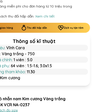
đá
àng miễn phí cho đơn hàng từ 10 triệu trong
sách thu đổi hấp dẫn.
Xem chi tiết
 giao hàng
Thu đổi hấp dẫn
Dịch vụ tận tâm
Thông số kĩ thuật
iệu
:
Vĩnh Cara
:
Vàng trắng - 750
á chính
:
1 viên : 5.0
á phụ
:
64 viên : 1.5-1.6; 3.0x1.5
ợng tham khảo
:
11.30
Kim cương
ỏ nhẫn nam Kim cương Vàng trắng
8K VCR NA-0237
ách đo size