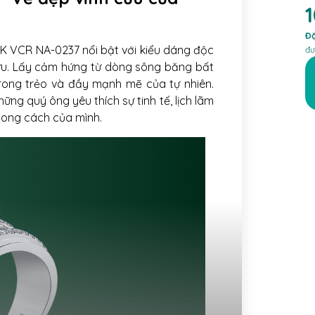
Đặ
 VCR NA-0237 nổi bật với kiểu dáng độc
đư
ửu. Lấy cảm hứng từ dòng sông băng bất
trong trẻo và đầy mạnh mẽ của tự nhiên.
ng quý ông yêu thích sự tinh tế, lịch lãm
ong cách của mình.