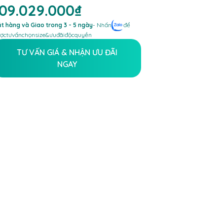
109.029.000₫
t hàng và Giao trong 3 - 5 ngày
- Nhấn
để
ợc
tư
vấn
chọn
size
&
ưu
đãi
độc
quyền
TƯ VẤN GIÁ & NHẬN ƯU ĐÃI
NGAY