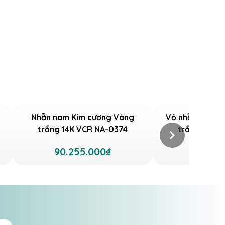
Nhẫn nam Kim cương Vàng
Vỏ nhẫn nam K
trắng 14K VCR NA-0374
trắng 18K V
90.255.000₫
101.75