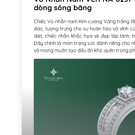
dòng sông băng
Chiếc Vỏ nhẫn nam Kim cương Vàng trắng 18K
đáo, tượng trưng cho sự hoàn hảo và vĩnh c
diệt, chiếc nhẫn khắc họa vẻ đẹp lấp lánh, 
Đây chính là món trang sức dành riêng cho nhữ
và mong muốn tạo dấu ấn khó quên trong ph