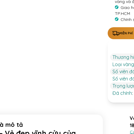
vàng và 
Giao h
TP.HCM
Chính 
MIỄN PHÍ
Thương h
Loại vàng
Số viên đ
Số viên đ
Trọng lư
Đá chính
:
V
và mô tả
1
 Vẻ đẹp vĩnh cửu của
C