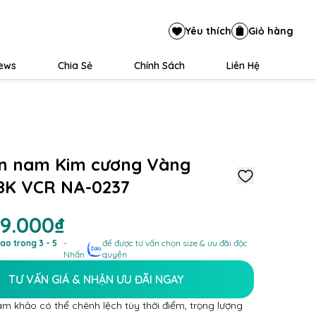
Yêu thích
Giỏ hàng
iews
Chia Sẻ
Chính Sách
Liên Hệ
n nam Kim cương Vàng
18K VCR NA-0237
29.000₫
ao trong 3 - 5
-
để được tư vấn chọn size & ưu đãi độc
Nhấn
quyền
TƯ VẤN GIÁ & NHẬN ƯU ĐÃI NGAY
am khảo có thể chênh lệch tùy thời điểm, trọng lượng