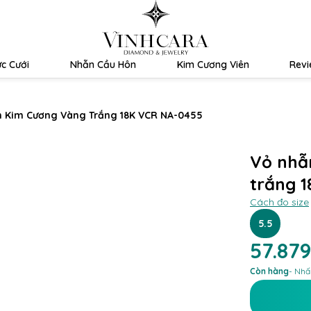
c Cưới
Nhẫn Cầu Hôn
Kim Cương Viên
Rev
 Kim Cương Vàng Trắng 18K VCR NA-0455
Vỏ nhẫ
trắng 
Cách đo size
5.5
57.87
Còn hàng
- Nhấ