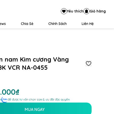
Yêu thích
Giỏ hàng
iews
Chia Sẻ
Chính Sách
Liên Hệ
n nam Kim cương Vàng
18K VCR NA-0455
9.000₫
n
để được tư vấn chọn size & ưu đãi độc quyền
MUA NGAY