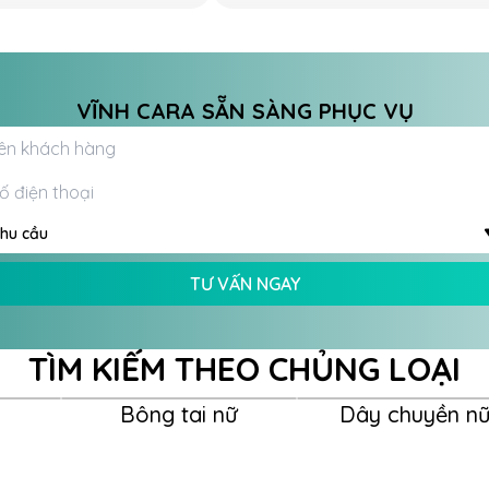
VĨNH CARA SẴN SÀNG PHỤC VỤ
hu cầu
TƯ VẤN NGAY
TÌM KIẾM THEO CHỦNG LOẠI
Bông tai nữ
Dây chuyền n