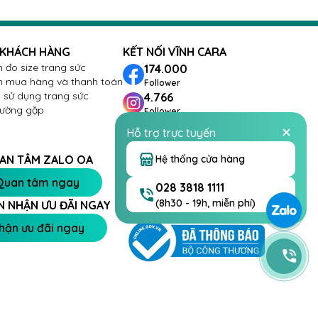
 KHÁCH HÀNG
KẾT NỐI VĨNH CARA
 đo size trang sức
174.000
 mua hàng và thanh toán
Follower
sử dụng trang sức
4.766
hường gặp
Follower
288
Hỗ trợ trực tuyến
Follower
26.432
Hệ thống cửa hàng
AN TÂM ZALO OA
Follower
Quan tâm ngay
028 3818 1111
(8h30 - 19h, miễn phí)
N NHẬN ƯU ĐÃI NGAY
hận ưu đãi ngay