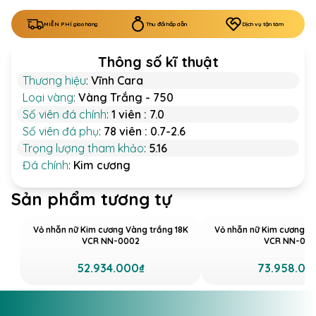
MIỄN PHÍ giao hàng
Thu đổi hấp dẫn
Dịch vụ tận tâm
Thông số kĩ thuật
Thương hiệu
:
Vĩnh Cara
Loại vàng
:
Vàng Trắng - 750
Số viên đá chính
:
1 viên : 7.0
Số viên đá phụ
:
78 viên : 0.7-2.6
Trọng lượng tham khảo
:
5.16
Đá chính
:
Kim cương
Sản phẩm tương tự
Vỏ nhẫn nữ Kim cương Vàng trắng 18K
Vỏ nhẫn nữ Kim cương V
VCR NN-0002
VCR NN-035
52.934.000₫
73.958.00