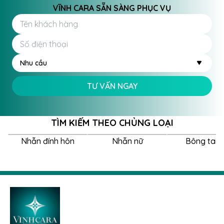
VĨNH CARA SẴN SÀNG PHỤC VỤ
Nhu cầu
TƯ VẤN NGAY
TÌM KIẾM THEO CHỦNG LOẠI
Nhẫn đính hôn
Nhẫn nữ
Bông tai 