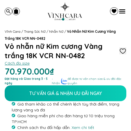
Vĩnh Cara
/
Trang Sức Nữ
/
Nhẫn Nữ
/
Vỏ Nhẫn Nữ Kim Cương Vàng
Trắng 18K VCR NN-0482
Vỏ nhẫn nữ Kim cương Vàng
trắng 18K VCR NN-0482
Cách đo size
70.970.000₫
Đặt hàng và Giao trong 3 - 5
-
để được tư vấn chọn size & ưu đãi độc
ngày
Nhấn
quyền
TƯ VẤN GIÁ & NHẬN ƯU ĐÃI NGAY
Giá tham khảo có thể chênh lệch tùy thời điểm, trọng
lượng vàng và đá
Giao hàng miễn phí cho đơn hàng từ 10 triệu trong
TP.HCM
Chính sách thu đổi hấp dẫn.
Xem chi tiết