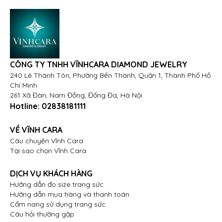
CÔNG TY TNHH VĨNHCARA DIAMOND JEWELRY
240 Lê Thánh Tôn, Phường Bến Thành, Quận 1, Thành Phố Hồ
Chí Minh
261 Xã Đàn, Nam Đồng, Đống Đa, Hà Nội
Hotline:
02838181111
VỀ VĨNH CARA
Câu chuyện Vĩnh Cara
Tại sao chọn Vĩnh Cara
DỊCH VỤ KHÁCH HÀNG
Hướng dẫn đo size trang sức
Hướng dẫn mua hàng và thanh toán
Cẩm nang sử dụng trang sức
Câu hỏi thường gặp