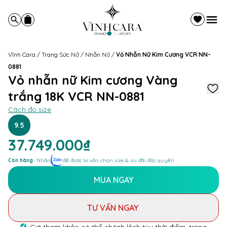
Vĩnh Cara
/
Trang Sức Nữ
/
Nhẫn Nữ
/
Vỏ Nhẫn Nữ Kim Cương VCR NN-
0881
Vỏ nhẫn nữ Kim cương Vàng
trắng 18K VCR NN-0881
Cách đo size
9.5
37.749.000₫
Còn hàng
- Nhấn
để được tư vấn chọn size & ưu đãi độc quyền
MUA NGAY
TƯ VẤN NGAY