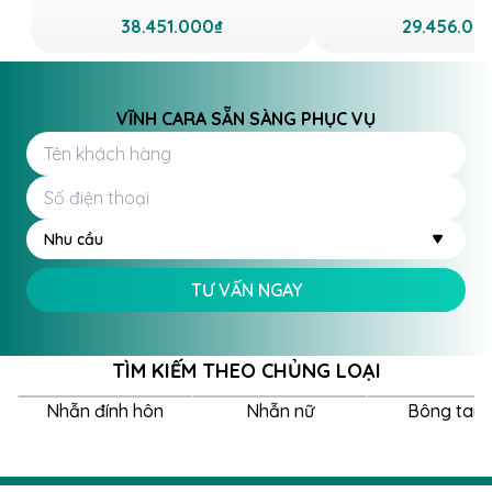
38.451.000₫
29.456.00
VĨNH CARA SẴN SÀNG PHỤC VỤ
Nhu cầu
TƯ VẤN NGAY
TÌM KIẾM THEO CHỦNG LOẠI
Nhẫn đính hôn
Nhẫn nữ
Bông tai 