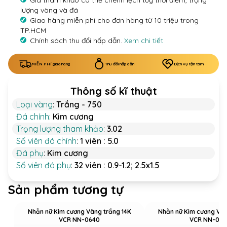
Giá tham khảo có thể chênh lệch tùy thời điểm, trọng
lượng vàng và đá
Giao hàng miễn phí cho đơn hàng từ 10 triệu trong
TP.HCM
Chính sách thu đổi hấp dẫn.
Xem chi tiết
MIỄN PHÍ giao hàng
Thu đổi hấp dẫn
Dịch vụ tận tâm
Thông số kĩ thuật
Loại vàng
:
Trắng - 750
Đá chính
:
Kim cương
Trọng lượng tham khảo
:
3.02
Số viên đá chính
:
1 viên : 5.0
Đá phụ
:
Kim cương
Số viên đá phụ
:
32 viên : 0.9-1.2; 2.5x1.5
Sản phẩm tương tự
Nhẫn nữ Kim cương Vàng trắng 14K
Nhẫn nữ Kim cương Vàn
VCR NN-0640
VCR NN-069