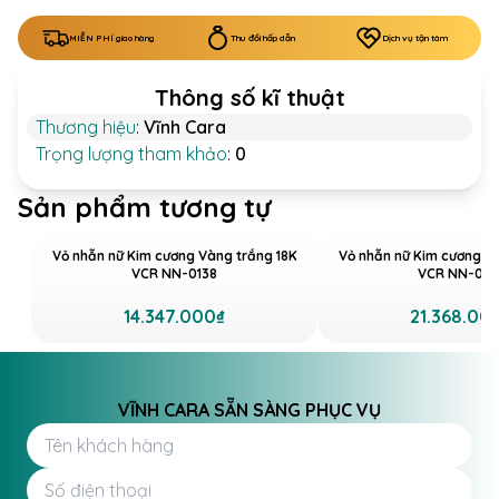
MIỄN PHÍ giao hàng
Thu đổi hấp dẫn
Dịch vụ tận tâm
Thông số kĩ thuật
Thương hiệu
:
Vĩnh Cara
Trọng lượng tham khảo
:
0
Sản phẩm tương tự
Vỏ nhẫn nữ Kim cương Vàng trắng 18K
Vỏ nhẫn nữ Kim cương V
VCR NN-0138
VCR NN-019
14.347.000₫
21.368.00
VĨNH CARA SẴN SÀNG PHỤC VỤ