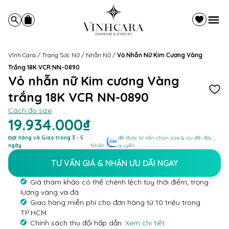
Vĩnh Cara
/
Trang Sức Nữ
/
Nhẫn Nữ
/
Vỏ Nhẫn Nữ Kim Cương Vàng
Trắng 18K VCR NN-0890
Vỏ nhẫn nữ Kim cương Vàng
trắng 18K VCR NN-0890
Cách đo size
19.934.000₫
Đặt hàng và Giao trong 3 - 5
-
để được tư vấn chọn size & ưu đãi độc
ngày
Nhấn
quyền
TƯ VẤN GIÁ & NHẬN ƯU ĐÃI NGAY
Giá tham khảo có thể chênh lệch tùy thời điểm, trọng
lượng vàng và đá
Giao hàng miễn phí cho đơn hàng từ 10 triệu trong
TP.HCM
Chính sách thu đổi hấp dẫn.
Xem chi tiết