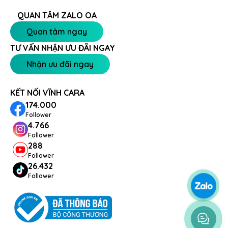
QUAN TÂM ZALO OA
Quan tâm ngay
TƯ VẤN NHẬN ƯU ĐÃI NGAY
Nhận ưu đãi ngay
KẾT NỐI VĨNH CARA
174.000
Follower
4.766
Follower
288
Follower
26.432
Follower