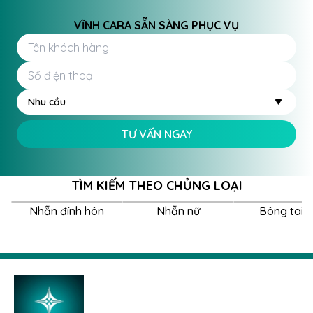
VĨNH CARA SẴN SÀNG PHỤC VỤ
Nhu cầu
TƯ VẤN NGAY
TÌM KIẾM THEO CHỦNG LOẠI
Nhẫn đính hôn
Nhẫn nữ
Bông tai 