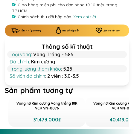
Giao hàng miễn phí cho đơn hàng từ 10 triệu trong
TP.HCM
Chính sách thu đổi hấp dẫn.
Xem chi tiết
MIỄN PHÍ giao hàng
Thu đổi hấp dẫn
Dịch vụ tận tâm
Thông số kĩ thuật
Loại vàng
:
Vàng Trắng - 585
Đá chính
:
Kim cương
Trọng lượng tham khảo
:
5.25
Số viên đá chính
:
2 viên : 3.0-3.5
Sản phẩm tương tự
Vòng nữ Kim cương Vàng trắng 18K
Vòng nữ Kim cương Vàn
VCR VN-0076
VCR VN-008
31.473.000₫
40.419.00