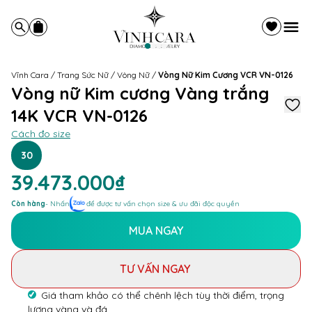
Vĩnh Cara
/
Trang Sức Nữ
/
Vòng Nữ
/
Vòng Nữ Kim Cương VCR VN-0126
Vòng nữ Kim cương Vàng trắng
14K VCR VN-0126
Cách đo size
30
39.473.000₫
Còn hàng
- Nhấn
để được tư vấn chọn size & ưu đãi độc quyền
MUA NGAY
TƯ VẤN NGAY
Giá tham khảo có thể chênh lệch tùy thời điểm, trọng
lượng vàng và đá