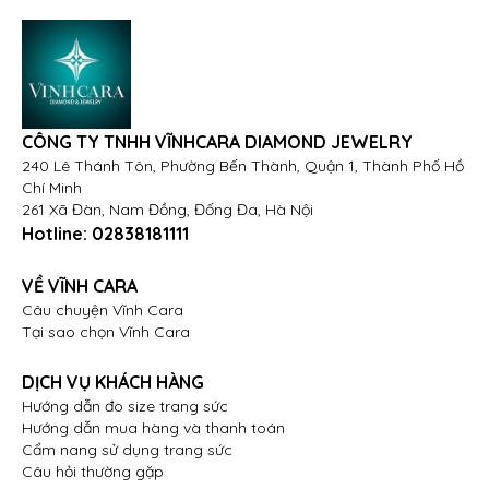
CÔNG TY TNHH VĨNHCARA DIAMOND JEWELRY
240 Lê Thánh Tôn, Phường Bến Thành, Quận 1, Thành Phố Hồ
Chí Minh
261 Xã Đàn, Nam Đồng, Đống Đa, Hà Nội
Hotline:
02838181111
VỀ VĨNH CARA
Câu chuyện Vĩnh Cara
Tại sao chọn Vĩnh Cara
DỊCH VỤ KHÁCH HÀNG
Hướng dẫn đo size trang sức
Hướng dẫn mua hàng và thanh toán
Cẩm nang sử dụng trang sức
Câu hỏi thường gặp