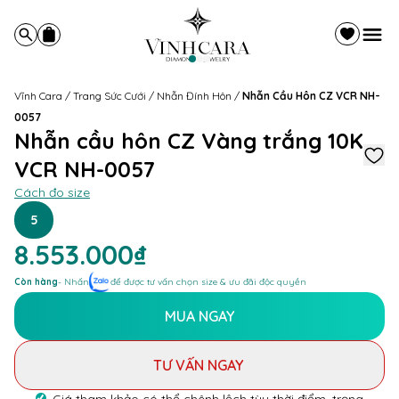
Vĩnh Cara
/
Trang Sức Cưới
/
Nhẫn Đính Hôn
/
Nhẫn Cầu Hôn CZ VCR NH-
0057
Nhẫn cầu hôn CZ Vàng trắng 10K
VCR NH-0057
Cách đo size
5
8.553.000₫
Còn hàng
- Nhấn
để được tư vấn chọn size & ưu đãi độc quyền
MUA NGAY
TƯ VẤN NGAY