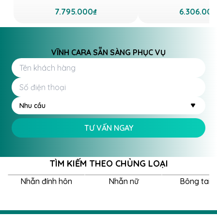
7.795.000₫
6.306.00
VĨNH CARA SẴN SÀNG PHỤC VỤ
Nhu cầu
TƯ VẤN NGAY
TÌM KIẾM THEO CHỦNG LOẠI
Nhẫn đính hôn
Nhẫn nữ
Bông tai 