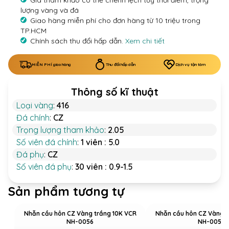
Giá tham khảo có thể chênh lệch tùy thời điểm, trọng
lượng vàng và đá
Giao hàng miễn phí cho đơn hàng từ 10 triệu trong
TP.HCM
Chính sách thu đổi hấp dẫn.
Xem chi tiết
MIỄN PHÍ giao hàng
Thu đổi hấp dẫn
Dịch vụ tận tâm
Thông số kĩ thuật
Loại vàng
:
416
Đá chính
:
CZ
Trọng lượng tham khảo
:
2.05
Số viên đá chính
:
1 viên : 5.0
Đá phụ
:
CZ
Số viên đá phụ
:
30 viên : 0.9-1.5
Sản phẩm tương tự
Nhẫn cầu hôn CZ Vàng trắng 10K VCR
Nhẫn cầu hôn CZ Vàng t
NH-0056
NH-0059