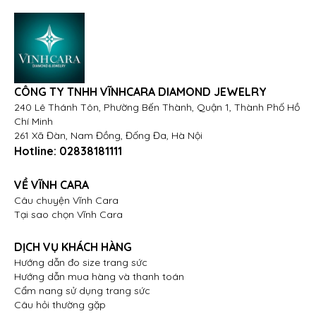
CÔNG TY TNHH VĨNHCARA DIAMOND JEWELRY
240 Lê Thánh Tôn, Phường Bến Thành, Quận 1, Thành Phố Hồ
Chí Minh
261 Xã Đàn, Nam Đồng, Đống Đa, Hà Nội
Hotline:
02838181111
VỀ VĨNH CARA
Câu chuyện Vĩnh Cara
Tại sao chọn Vĩnh Cara
DỊCH VỤ KHÁCH HÀNG
Hướng dẫn đo size trang sức
Hướng dẫn mua hàng và thanh toán
Cẩm nang sử dụng trang sức
Câu hỏi thường gặp