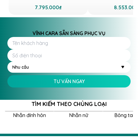
7.795.000₫
8.553.00
VĨNH CARA SẴN SÀNG PHỤC VỤ
Nhu cầu
TƯ VẤN NGAY
TÌM KIẾM THEO CHỦNG LOẠI
Nhẫn đính hôn
Nhẫn nữ
Bông tai 