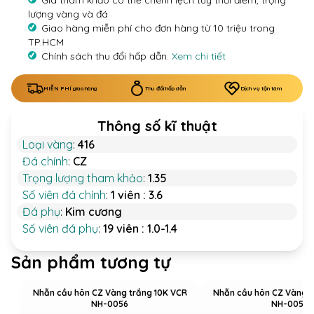
Giá tham khảo có thể chênh lệch tùy thời điểm, trọng
lượng vàng và đá
Giao hàng miễn phí cho đơn hàng từ 10 triệu trong
TP.HCM
Chính sách thu đổi hấp dẫn.
Xem chi tiết
MIỄN PHÍ giao hàng
Thu đổi hấp dẫn
Dịch vụ tận tâm
Thông số kĩ thuật
Loại vàng
:
416
Đá chính
:
CZ
Trọng lượng tham khảo
:
1.35
Số viên đá chính
:
1 viên : 3.6
Đá phụ
:
Kim cương
Số viên đá phụ
:
19 viên : 1.0-1.4
Sản phẩm tương tự
Nhẫn cầu hôn CZ Vàng trắng 10K VCR
Nhẫn cầu hôn CZ Vàng t
NH-0056
NH-0057