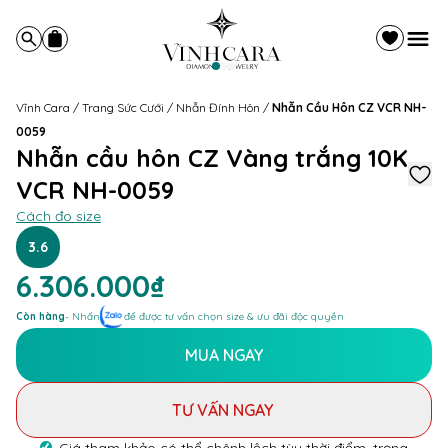
Vĩnh Cara
/
Trang Sức Cưới
/
Nhẫn Đính Hôn
/
Nhẫn Cầu Hôn CZ VCR NH-
0059
Nhẫn cầu hôn CZ Vàng trắng 10K
VCR NH-0059
Cách đo size
3.6
6.306.000₫
Còn hàng
- Nhấn
để được tư vấn chọn size & ưu đãi độc quyền
MUA NGAY
TƯ VẤN NGAY