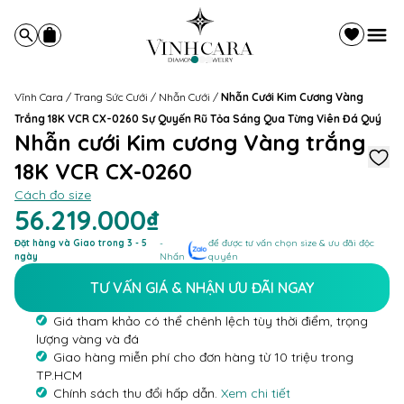
Vĩnh Cara
/
Trang Sức Cưới
/
Nhẫn Cưới
/
Nhẫn Cưới Kim Cương Vàng
Trắng 18K VCR CX-0260 Sự Quyến Rũ Tỏa Sáng Qua Từng Viên Đá Quý
Nhẫn cưới Kim cương Vàng trắng
18K VCR CX-0260
Cách đo size
56.219.000₫
Đặt hàng và Giao trong 3 - 5
-
để được tư vấn chọn size & ưu đãi độc
ngày
Nhấn
quyền
TƯ VẤN GIÁ & NHẬN ƯU ĐÃI NGAY
Giá tham khảo có thể chênh lệch tùy thời điểm, trọng
lượng vàng và đá
Giao hàng miễn phí cho đơn hàng từ 10 triệu trong
TP.HCM
Chính sách thu đổi hấp dẫn.
Xem chi tiết