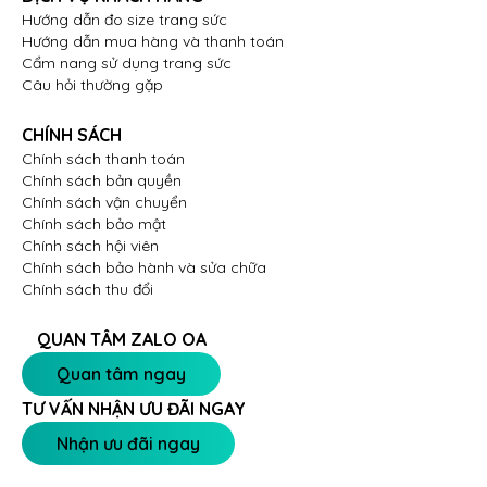
Hướng dẫn đo size trang sức
Chọn nhẫn cưới CX-0260 để sở hữu một món trang
Hướng dẫn mua hàng và thanh toán
sức tinh xảo hơn, đẳng cấp hơn, thể hiện tình yêu viên
Cẩm nang sử dụng trang sức
mãn, gắn kết trọn đời. Hãy để Vĩnh Cara cùng bạn
Câu hỏi thường gặp
khắc ghi những khoảnh khắc hạnh phúc.
CHÍNH SÁCH
Tham khảo ngay:
Top 5 mẫu thiết kế nhẫn cặp kim
Chính sách thanh toán
cương
cao cấp, thời thượng nhất
Chính sách bản quyền
Chính sách vận chuyển
Chính sách bảo mật
Chính sách hội viên
Chính sách bảo hành và sửa chữa
Chính sách thu đổi
QUAN TÂM ZALO OA
Quan tâm ngay
TƯ VẤN NHẬN ƯU ĐÃI NGAY
Nhận ưu đãi ngay