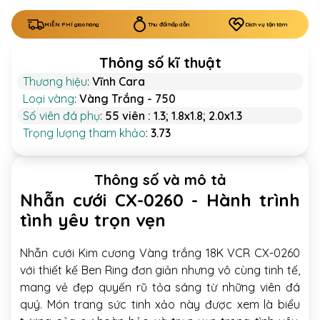
MIỄN PHÍ giao hàng
Thu đổi hấp dẫn
Dịch vụ tận tâm
Thông số kĩ thuật
Thương hiệu
:
Vĩnh Cara
Loại vàng
:
Vàng Trắng - 750
Số viên đá phụ
:
55 viên : 1.3; 1.8x1.8; 2.0x1.3
Trọng lượng tham khảo
:
3.73
Thông số và mô tả
Nhẫn cưới CX-0260 - Hành trình
tình yêu trọn vẹn
Nhẫn cưới Kim cương Vàng trắng 18K VCR CX-0260
với thiết kế Ben Ring đơn giản nhưng vô cùng tinh tế,
mang vẻ đẹp quyến rũ tỏa sáng từ những viên đá
quý. Món trang sức tinh xảo này được xem là biểu