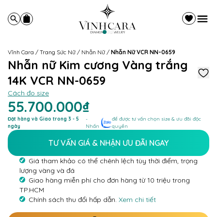
Vĩnh Cara
/
Trang Sức Nữ
/
Nhẫn Nữ
/
Nhẫn Nữ VCR NN-0659
Nhẫn nữ Kim cương Vàng trắng
14K VCR NN-0659
Cách đo size
55.700.000₫
Đặt hàng và Giao trong 3 - 5
-
để được tư vấn chọn size & ưu đãi độc
ngày
Nhấn
quyền
TƯ VẤN GIÁ & NHẬN ƯU ĐÃI NGAY
Giá tham khảo có thể chênh lệch tùy thời điểm, trọng
lượng vàng và đá
Giao hàng miễn phí cho đơn hàng từ 10 triệu trong
TP.HCM
Chính sách thu đổi hấp dẫn.
Xem chi tiết