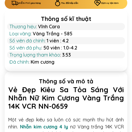
MIỄN PHÍ giao hàng
Thu đổi hấp dẫn
Dịch vụ tận tâm
Thông số kĩ thuật
Thương hiệu
:
Vĩnh Cara
Loại vàng
:
Vàng Trắng - 585
Số viên đá chính
:
1 viên : 4.2
Số viên đá phụ
:
50 viên : 1.0-4.2
Trọng lượng tham khảo
:
3.53
Đá chính
:
Kim cương
Thông số và mô tả
Vẻ Đẹp Kiêu Sa Tỏa Sáng Với
Nhẫn Nữ Kim Cương Vàng Trắng
14K VCR NN-0659
Một vẻ đẹp kiêu sa luôn có sức mạnh thu hút ánh
nhìn.
Nhẫn kim cương 4 ly
nữ Vàng trắng 14K VCR