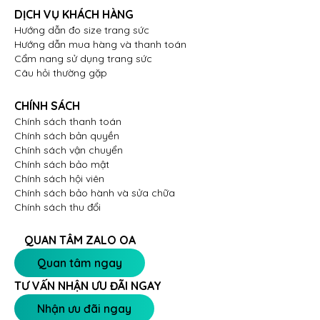
DỊCH VỤ KHÁCH HÀNG
Đừng ngần ngại để chiếc nhẫn nữ Kim cương Vàng
Hướng dẫn đo size trang sức
trắng 14K VCR NN-0659 giúp bạn tỏa sáng với nét
Hướng dẫn mua hàng và thanh toán
đẹp tinh xảo hơn, đẳng cấp hơn trong mọi khoảnh
Cẩm nang sử dụng trang sức
khắc đặc biệt. Sở hữu ngay hôm nay tại Vĩnh Cara để
Câu hỏi thường gặp
khẳng định phong thái quý phái và vẻ đẹp kiêu sa
của riêng bạn.
CHÍNH SÁCH
Chính sách thanh toán
Chính sách bản quyền
Chính sách vận chuyển
Chính sách bảo mật
Chính sách hội viên
Chính sách bảo hành và sửa chữa
Chính sách thu đổi
QUAN TÂM ZALO OA
Quan tâm ngay
TƯ VẤN NHẬN ƯU ĐÃI NGAY
Nhận ưu đãi ngay