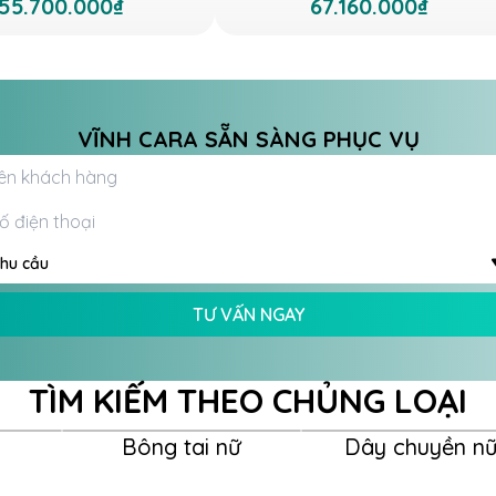
55.700.000₫
67.160.000₫
VĨNH CARA SẴN SÀNG PHỤC VỤ
hu cầu
TƯ VẤN NGAY
TÌM KIẾM THEO CHỦNG LOẠI
Bông tai nữ
Dây chuyền n