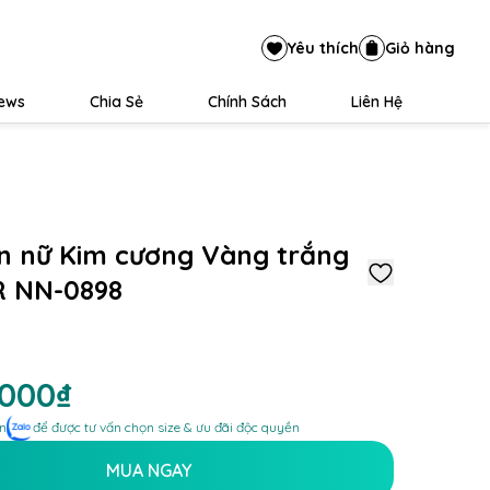
Yêu thích
Giỏ hàng
iews
Chia Sẻ
Chính Sách
Liên Hệ
n nữ Kim cương Vàng trắng
R NN-0898
.000₫
n
để được tư vấn chọn size & ưu đãi độc quyền
MUA NGAY