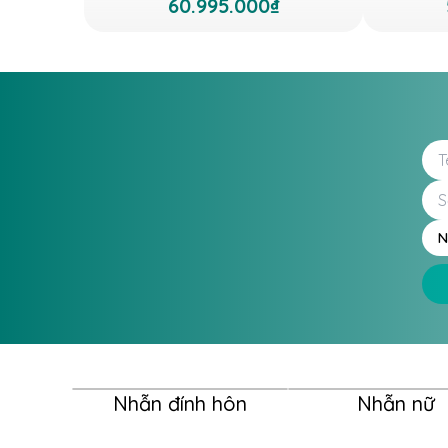
60.995.000₫
N
Nhẫn đính hôn
Nhẫn nữ