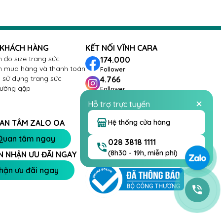
 KHÁCH HÀNG
KẾT NỐI VĨNH CARA
 đo size trang sức
174.000
 mua hàng và thanh toán
Follower
sử dụng trang sức
4.766
hường gặp
Follower
288
Hỗ trợ trực tuyến
Follower
26.432
Hệ thống cửa hàng
AN TÂM ZALO OA
Follower
Quan tâm ngay
028 3818 1111
(8h30 - 19h, miễn phí)
N NHẬN ƯU ĐÃI NGAY
hận ưu đãi ngay