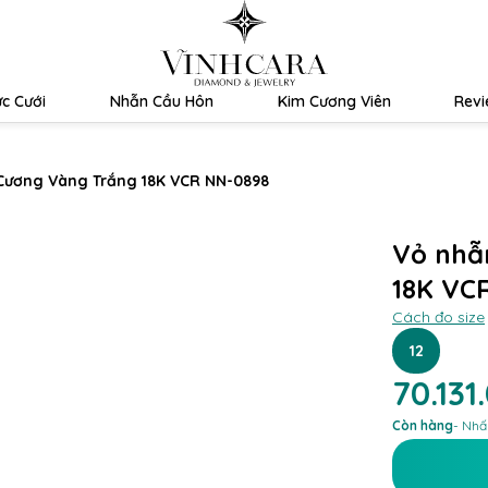
c Cưới
Nhẫn Cầu Hôn
Kim Cương Viên
Rev
Cương Vàng Trắng 18K VCR NN-0898
Vỏ nhẫ
18K VC
Cách đo size
12
70.131
Còn hàng
- Nhấ