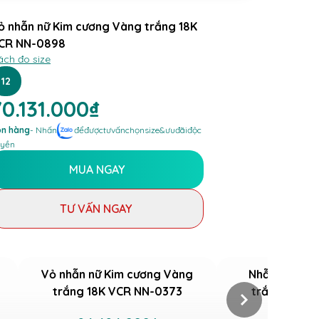
ỏ nhẫn nữ Kim cương Vàng trắng 18K
CR NN-0898
ách đo size
12
0.131.000₫
n hàng
- Nhấn
để
được
tư
vấn
chọn
size
&
ưu
đãi
độc
yền
MUA NGAY
TƯ VẤN NGAY
Vỏ nhẫn nữ Kim cương Vàng
Nhẫn nữ Kim
trắng 18K VCR NN-0373
trắng 14K V