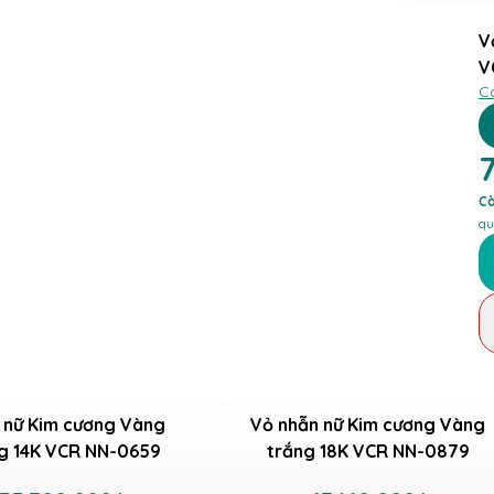
V
V
C
7
Cò
qu
 nữ Kim cương Vàng
Vỏ nhẫn nữ Kim cương Vàng
g 14K VCR NN-0659
trắng 18K VCR NN-0879