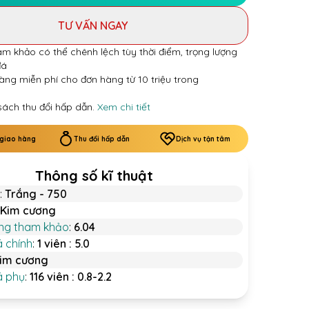
TƯ VẤN NGAY
am khảo có thể chênh lệch tùy thời điểm, trọng lượng
đá
àng miễn phí cho đơn hàng từ 10 triệu trong
sách thu đổi hấp dẫn.
Xem chi tiết
 giao hàng
Thu đổi hấp dẫn
Dịch vụ tận tâm
Thông số kĩ thuật
:
Trắng - 750
Kim cương
ợng tham khảo
:
6.04
á chính
:
1 viên : 5.0
im cương
á phụ
:
116 viên : 0.8-2.2