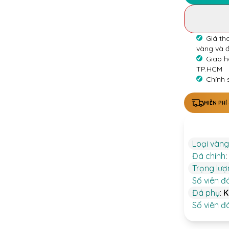
Giá th
vàng và 
Giao h
TP.HCM
Chính 
MIỄN PHÍ
Loại vàng
Đá chính
:
Trọng lư
Số viên đ
Đá phụ
:
K
Số viên đ