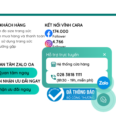
 KHÁCH HÀNG
KẾT NỐI VĨNH CARA
 đo size trang sức
174.000
 mua hàng và thanh toán
Follower
sử dụng trang sức
4.766
hường gặp
Follower
288
Hỗ trợ trực tuyến
Follower
26.432
Hệ thống cửa hàng
AN TÂM ZALO OA
Follower
Quan tâm ngay
028 3818 1111
(8h30 - 19h, miễn phí)
N NHẬN ƯU ĐÃI NGAY
hận ưu đãi ngay