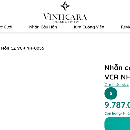
c Cưới
Nhẫn Cầu Hôn
Kim Cương Viên
Rev
 Hôn CZ VCR NH-0055
Nhẫn c
VCR NH
Cách đo size
5
9.787
Còn hàng
- Nhấ