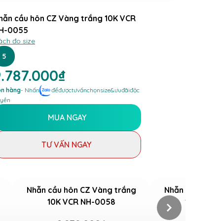
hẫn cầu hôn CZ Vàng trắng 10K VCR
H-0055
ách đo size
5
9.787.000₫
n hàng
- Nhấn
để
được
tư
vấn
chọn
size
&
ưu
đãi
độc
yền
MUA NGAY
TƯ VẤN NGAY
Nhẫn cầu hôn CZ Vàng trắng
Nhẫn cầu hôn 
10K VCR NH-0058
10K VCR