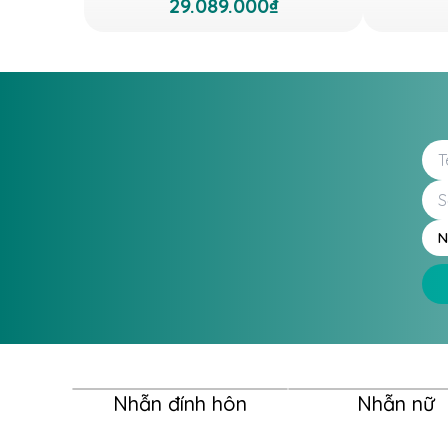
29.089.000₫
N
Nhẫn đính hôn
Nhẫn nữ