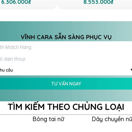
6.306.000₫
8.553.000₫
VĨNH CARA SẴN SÀNG PHỤC VỤ
hu cầu
TƯ VẤN NGAY
TÌM KIẾM THEO CHỦNG LOẠI
Bông tai nữ
Dây chuyền n