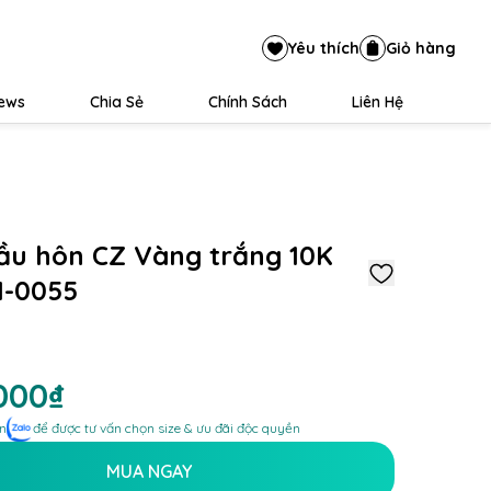
Yêu thích
Giỏ hàng
iews
Chia Sẻ
Chính Sách
Liên Hệ
ầu hôn CZ Vàng trắng 10K
-0055
.000₫
n
để được tư vấn chọn size & ưu đãi độc quyền
MUA NGAY