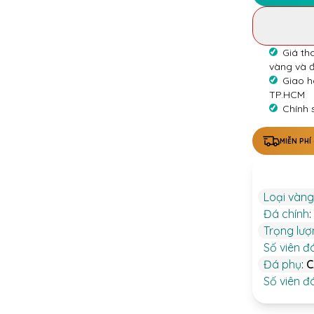
Giá th
vàng và 
Giao h
TP.HCM
Chính 
MIỄN PHÍ
Loại vàng
Đá chính
:
Trọng lư
Số viên đ
Đá phụ
:
C
Số viên đ