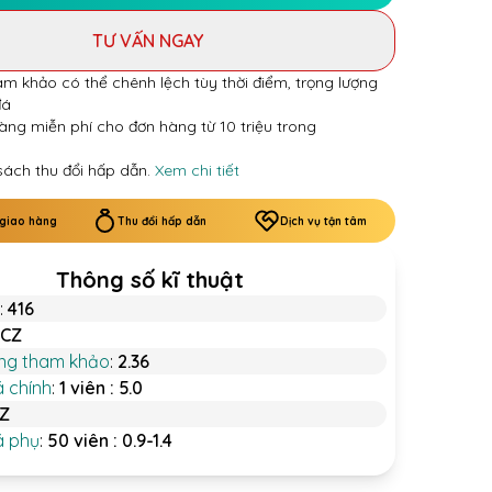
TƯ VẤN NGAY
am khảo có thể chênh lệch tùy thời điểm, trọng lượng
đá
àng miễn phí cho đơn hàng từ 10 triệu trong
sách thu đổi hấp dẫn.
Xem chi tiết
 giao hàng
Thu đổi hấp dẫn
Dịch vụ tận tâm
Thông số kĩ thuật
:
416
CZ
ợng tham khảo
:
2.36
á chính
:
1 viên : 5.0
Z
á phụ
:
50 viên : 0.9-1.4