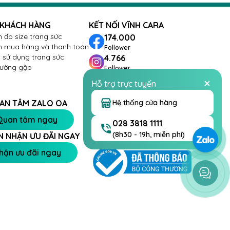
 KHÁCH HÀNG
KẾT NỐI VĨNH CARA
 đo size trang sức
174.000
 mua hàng và thanh toán
Follower
sử dụng trang sức
4.766
hường gặp
Follower
288
Hỗ trợ trực tuyến
Follower
26.432
Hệ thống cửa hàng
AN TÂM ZALO OA
Follower
Quan tâm ngay
028 3818 1111
(8h30 - 19h, miễn phí)
N NHẬN ƯU ĐÃI NGAY
hận ưu đãi ngay