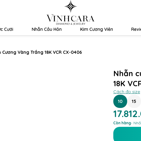
c Cưới
Nhẫn Cầu Hôn
Kim Cương Viên
Rev
m Cương Vàng Trắng 18K VCR CX-0406
Nhẫn c
18K VC
Cách đo size
10
15
17.812
Còn hàng
- Nhấ