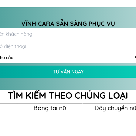
VĨNH CARA SẴN SÀNG PHỤC VỤ
hu cầu
TƯ VẤN NGAY
TÌM KIẾM THEO CHỦNG LOẠI
Bông tai nữ
Dây chuyền n