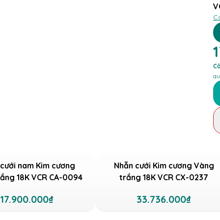
V
C
1
Cò
qu
cưới nam Kim cương
Nhẫn cưới Kim cương Vàng
rắng 18K VCR CA-0094
trắng 18K VCR CX-0237
17.900.000₫
33.736.000₫