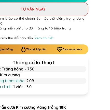
TƯ VẤN NGAY
am khảo có thể chênh lệch tùy thời điểm, trọng lượng
đá
àng miễn phí cho đơn hàng từ 10 triệu trong
sách thu đổi hấp dẫn.
Xem chi tiết
 giao hàng
Thu đổi hấp dẫn
Dịch vụ tận tâm
Thông số kĩ thuật
:
Trắng hồng - 750
Kim cương
ợng tham khảo
:
2.09
á chính
:
1 viên : 3.0
hẫn cưới Kim cương Vàng trắng 18K