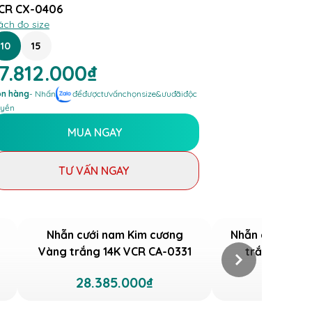
CR CX-0406
ách đo size
10
15
7.812.000₫
n hàng
- Nhấn
để
được
tư
vấn
chọn
size
&
ưu
đãi
độc
yền
MUA NGAY
TƯ VẤN NGAY
Nhẫn cưới nam Kim cương
Nhẫn cưới nữ K
Vàng trắng 14K VCR CA-0331
trắng 18K V
28.385.000₫
22.00