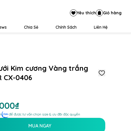
Yêu thích
Giỏ hàng
iews
Chia Sẻ
Chính Sách
Liên Hệ
ưới Kim cương Vàng trắng
R CX-0406
.000₫
n
để được tư vấn chọn size & ưu đãi độc quyền
MUA NGAY