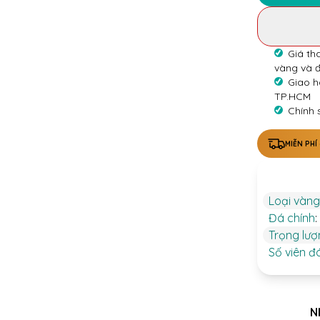
Giá th
vàng và 
Giao h
TP.HCM
Chính 
MIỄN PHÍ
Loại vàng
Đá chính
:
Trọng lư
Số viên đ
N