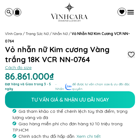
Vĩnh Cara
/
Trang Sức Nữ
/
Nhẫn Nữ
/
Vỏ Nhẫn Nữ Kim Cương VCR NN-
0764
Vỏ nhẫn nữ Kim cương Vàng
trắng 18K VCR NN-0764
Cách đo size
86.861.000₫
Đặt hàng và Giao trong 3 - 5
-
để được tư vấn chọn size & ưu đãi độc
ngày
Nhấn
quyền
TƯ VẤN GIÁ & NHẬN ƯU ĐÃI NGAY
Giá tham khảo có thể chênh lệch tùy thời điểm, trọng
lượng vàng và đá
Giao hàng miễn phí cho đơn hàng từ 10 triệu trong
TP.HCM
Chính sách thu đổi hấp dẫn.
Xem chi tiết