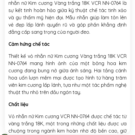
nhẫn nữ Kim cương Vàng trắng 18K VCR NN-0764 là
sự kết tinh hoàn hảo giữa kỹ thuật chế tác tinh xảo
và gu thẩm mỹ hiện đại. Mẫu nhẫn giúp làm tôn lên
vẻ đẹp lấp lánh quyến rũ và góp phần khẳng định
đẳng cấp sang trọng của người đeo.
Cảm hứng chế tác
Thiết kế vỏ nhẫn nữ Kim cương Vàng trắng 18K VCR
NN-0764 mang hình ảnh của một bông hoa kim
cương đang bung nở giữa ánh sáng. Hai tầng cánh
hoa uốn lượn mềm mại được tạo hình từ hàng trăm
viên kim cương lấp lánh, tựa như một tác phẩm nghệ
thuật thu nhỏ trên đầu ngón tay.
Chất liệu
Vỏ nhẫn nữ Kim cương VCR NN-0764 được chế tác từ
vàng trắng 18K, một trong những chất liệu được ưa
chuộng trong ngành kim hoàn nhờ độ bền cao, giữ