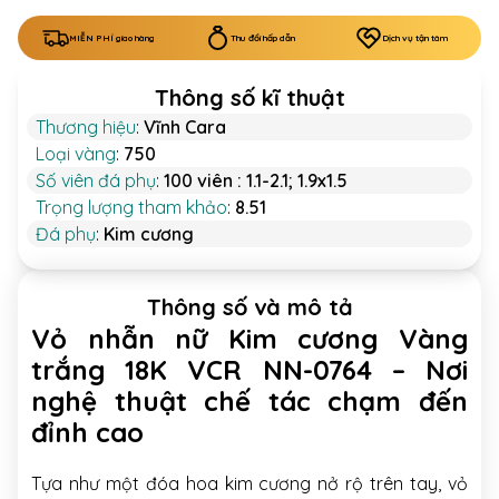
MIỄN PHÍ giao hàng
Thu đổi hấp dẫn
Dịch vụ tận tâm
Thông số kĩ thuật
Thương hiệu
:
Vĩnh Cara
Loại vàng
:
750
Số viên đá phụ
:
100 viên : 1.1-2.1; 1.9x1.5
Trọng lượng tham khảo
:
8.51
Đá phụ
:
Kim cương
Thông số và mô tả
Vỏ nhẫn nữ Kim cương Vàng
trắng 18K VCR NN-0764 – Nơi
nghệ thuật chế tác chạm đến
đỉnh cao
Tựa như một đóa hoa kim cương nở rộ trên tay, vỏ