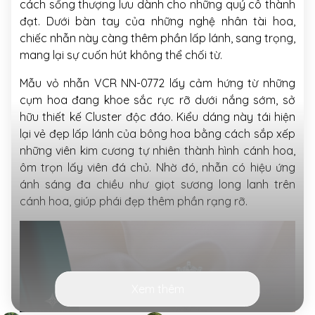
cách sống thượng lưu dành cho những quý cô thành
đạt. Dưới bàn tay của những nghệ nhân tài hoa,
chiếc nhẫn này càng thêm phần lấp lánh, sang trọng,
mang lại sự cuốn hút không thể chối từ.
Mẫu vỏ nhẫn VCR NN-0772 lấy cảm hứng từ những
cụm hoa đang khoe sắc rực rỡ dưới nắng sớm, sở
hữu thiết kế Cluster độc đáo. Kiểu dáng này tái hiện
lại vẻ đẹp lấp lánh của bông hoa bằng cách sắp xếp
những viên kim cương tự nhiên thành hình cánh hoa,
ôm trọn lấy viên đá chủ. Nhờ đó, nhẫn có hiệu ứng
ánh sáng đa chiều như giọt sương long lanh trên
cánh hoa, giúp phái đẹp thêm phần rạng rỡ.
Xem thêm