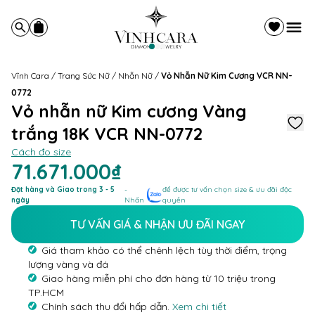
Vĩnh Cara
/
Trang Sức Nữ
/
Nhẫn Nữ
/
Vỏ Nhẫn Nữ Kim Cương VCR NN-
0772
Vỏ nhẫn nữ Kim cương Vàng
trắng 18K VCR NN-0772
Cách đo size
71.671.000₫
Đặt hàng và Giao trong 3 - 5
-
để được tư vấn chọn size & ưu đãi độc
ngày
Nhấn
quyền
TƯ VẤN GIÁ & NHẬN ƯU ĐÃI NGAY
Giá tham khảo có thể chênh lệch tùy thời điểm, trọng
lượng vàng và đá
Giao hàng miễn phí cho đơn hàng từ 10 triệu trong
TP.HCM
Chính sách thu đổi hấp dẫn.
Xem chi tiết