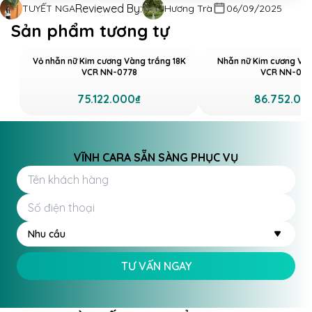
Reviewed By:
TUYẾT NGA
Hương Trà
06/09/2025
Sản phẩm tương tự
Vỏ nhẫn nữ Kim cương Vàng trắng 18K
Nhẫn nữ Kim cương Vàn
VCR NN-0778
VCR NN-066
Ánh sáng lấp lánh từ mẫu vỏ nhẫn nữ kim cương
75.122.000₫
86.752.00
vàng trắng 18K VCR NN-0772
Vàng trắng 18K được lựa chọn làm chất liệu chế tác
VĨNH CARA SẴN SÀNG PHỤC VỤ
chính, mang đến độ bền vượt trội và vẻ đẹp sang
trọng. Từng đường nét bên ngoài được trau chuốt tỉ
mỉ, vừa đủ để tạo cảm giác quý phải mà không gây
cồng kềnh, nặng tay khi đeo. Loại vàng này còn có
khả năng hạn chế oxy hóa, giúp chiếc nhẫn duy trì vẻ
Nhu cầu
đẹp sang trọng vượt thời gian.
TƯ VẤN NGAY
Đá chủ nằm ở trung tâm được bao quanh bởi những
viên kim cương phụ nhỏ hơn, tạo thành một cụm lấp
lánh như ngôi sao rực rỡ. Vỏ nhẫn sở hữu 74 viên kim