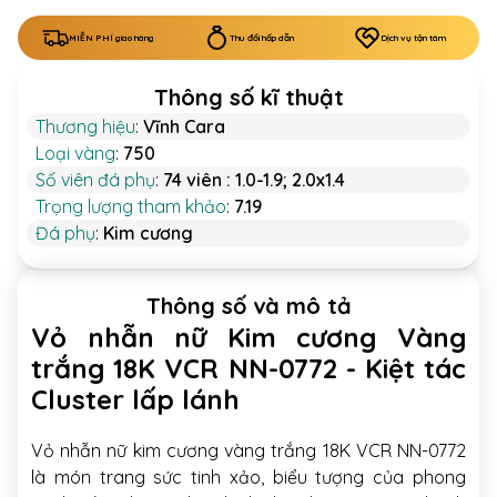
MIỄN PHÍ giao hàng
Thu đổi hấp dẫn
Dịch vụ tận tâm
Thông số kĩ thuật
Thương hiệu
:
Vĩnh Cara
Loại vàng
:
750
Số viên đá phụ
:
74 viên : 1.0-1.9; 2.0x1.4
Trọng lượng tham khảo
:
7.19
Đá phụ
:
Kim cương
Thông số và mô tả
Vỏ nhẫn nữ Kim cương Vàng
trắng 18K VCR NN-0772 - Kiệt tác
Cluster lấp lánh
Vỏ nhẫn nữ kim cương vàng trắng 18K VCR NN-0772
là món trang sức tinh xảo, biểu tượng của phong