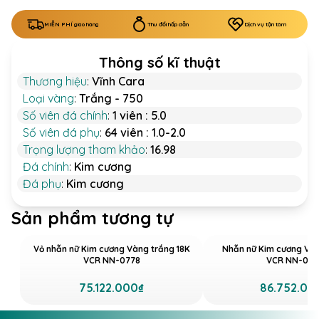
MIỄN PHÍ giao hàng
Thu đổi hấp dẫn
Dịch vụ tận tâm
Thông số kĩ thuật
Thương hiệu
:
Vĩnh Cara
Loại vàng
:
Trắng - 750
Số viên đá chính
:
1 viên : 5.0
Số viên đá phụ
:
64 viên : 1.0-2.0
Trọng lượng tham khảo
:
16.98
Đá chính
:
Kim cương
Đá phụ
:
Kim cương
Sản phẩm tương tự
Vỏ nhẫn nữ Kim cương Vàng trắng 18K
Nhẫn nữ Kim cương Vàn
VCR NN-0778
VCR NN-066
75.122.000₫
86.752.00