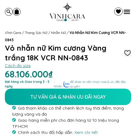
Vĩnh Cara
/
Trang Sức Nữ
/
Nhẫn Nữ
/
Vỏ Nhẫn Nữ Kim Cương VCR NN-
0843
Vỏ nhẫn nữ Kim cương Vàng
trắng 18K VCR NN-0843
Cách đo size
68.106.000₫
Đặt hàng và Giao trong 3 - 5
-
để được tư vấn chọn size & ưu đãi độc
ngày
Nhấn
quyền
TƯ VẤN GIÁ & NHẬN ƯU ĐÃI NGAY
Giá tham khảo có thể chênh lệch tùy thời điểm, trọng
lượng vàng và đá
Giao hàng miễn phí cho đơn hàng từ 10 triệu trong
TP.HCM
Chính sách thu đổi hấp dẫn.
Xem chi tiết