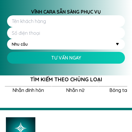
VĨNH CARA SẴN SÀNG PHỤC VỤ
Nhu cầu
TƯ VẤN NGAY
TÌM KIẾM THEO CHỦNG LOẠI
Nhẫn đính hôn
Nhẫn nữ
Bông tai 